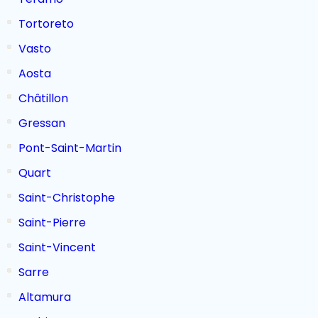
Als uw vlucht of trein aanzienlijke vertraging heeft,
zullen we de nodige regelingen treffen en u op tijd
Tortoreto
ophalen!Onze chauffeur zal contact met u opnemen
Vasto
om uw zorgen te besparen.Geen extra kosten
Aosta
toegevoegd.
Châtillon
Gressan
Pont-Saint-Martin
Quart
Saint-Christophe
Saint-Pierre
Saint-Vincent
Sarre
Altamura