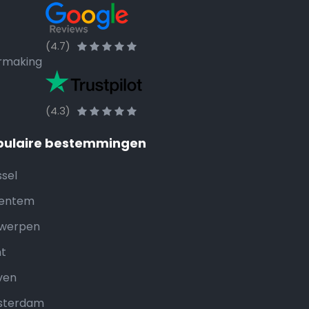
(4.7)
rmaking
(4.3)
pulaire bestemmingen
ssel
entem
werpen
t
ven
sterdam