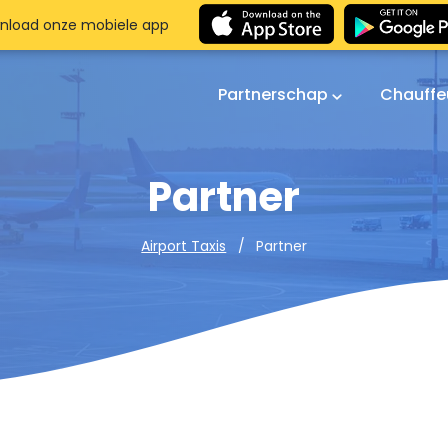
nload onze mobiele app
Partnerschap
Chauffe
Partner
Partner
Airport Taxis