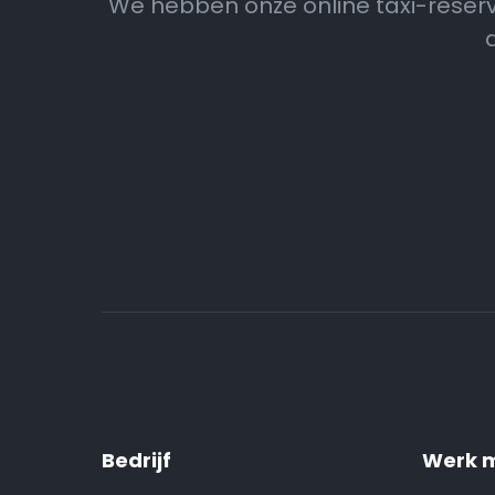
We hebben onze online taxi-reser
Bedrijf
Werk m