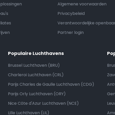
oplossingen
Algemene voorwaarden
au's
Privacybeleid
liates
Verantwoordelijke openbaa
ijven
Partner login
Populaire Luchthavens
Po
Brussel Luchthaven (BRU)
Bru
Charleroi Luchthaven (CRL)
Zav
Parijs Charles de Gaulle Luchthaven (CDG)
Ant
Parijs Orly Luchthaven (ORY)
Gen
Nice Côte d'Azur Luchthaven (NCE)
Leu
Lille Luchthaven (LIL)
Am