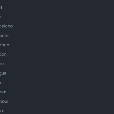
js
e
celona
cante
sabon
don
me
gue
an
nen
anbul
ai