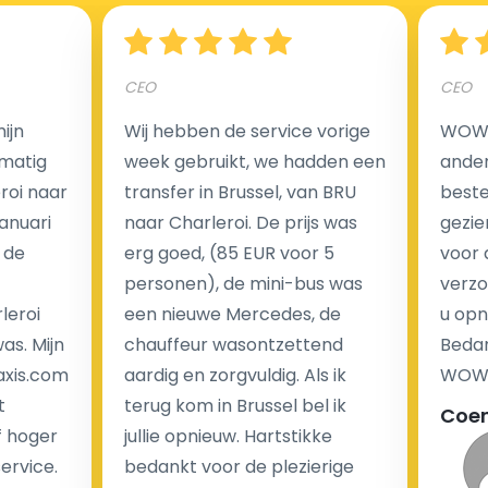
Hoeveel kost een luchthaven taxi transfer?
CEO
CEO
Een van de meest aantrekkelijke voordelen van
ijn
Wij hebben de service vorige
WOW I
luchthaventaxi's is een vast tarief voor uw rit. In
matig
week gebruikt, we hadden een
ander
tegenstelling tot traditionele taxi's met taxameter
eroi naar
transfer in Brussel, van BRU
beste 
brengen wij u geen extra kosten in rekening voor de
Januari
naar Charleroi. De prijs was
gezie
nachtrit.
 de
erg goed, (85 EUR voor 5
voor 
We hebben geen ophaaltarief of extra kosten voor
personen), de mini-bus was
verzo
wachttijd als uw vlucht vertraging heeft.
leroi
een nieuwe Mercedes, de
u opn
as. Mijn
chauffeur wasontzettend
Bedan
Kijk op onze website voor meer informatie over uw
axis.com
aardig en zorgvuldig. Als ik
WOW-
transferkosten. Ons boekingsformulier bevat alle
t
terug kom in Brussel bel ik
Coe
mogelijke extra's die u kunt kiezen en de prijs die u
f hoger
jullie opnieuw. Hartstikke
krijgt is transparant voor een passagier en een
service.
bedankt voor de plezierige