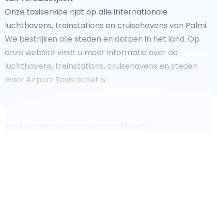
Onze taxiservice rijdt op alle internationale
luchthavens, treinstations en cruisehavens van Palmi.
We bestrijken alle steden en dorpen in het land. Op
onze website vindt u meer informatie over de
luchthavens, treinstations, cruisehavens en steden
waar Airport Taxis actief is.
Fooi geven aan uw taxichauffeur?
We doen ons best om uw reis zo veilig, comfortabel en
snel mogelijk te laten verlopen. Voldoet ons aanbod
aan uw verwachtingen, of overtreft het ze zelfs? Wilt u
uw chauffeur laten zien dat hij/zij uw rit zo aangenaam