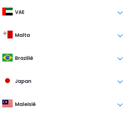
VAE
Malta
Brazilië
Japan
Maleisië