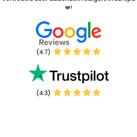
❤️!
(4.7)
(4.3)