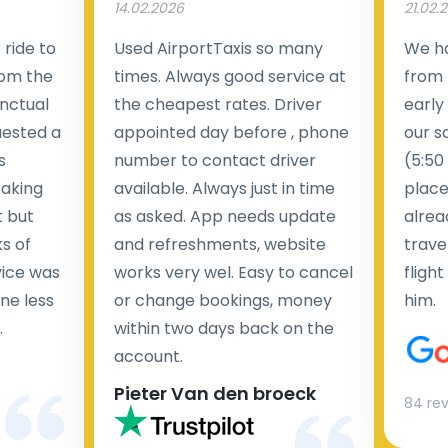
14.02.2026
21.02.
ride to
Used AirportTaxis so many
We ha
rom the
times. Always good service at
from 
nctual
the cheapest rates. Driver
early
uested a
appointed day before , phone
our s
s
number to contact driver
(5:50
taking
available. Always just in time
place
t but
as asked. App needs update
alrea
s of
and refreshments, website
travel
rvice was
works very wel. Easy to cancel
fligh
ne less
or change bookings, money
him.
.
within two days back on the
Man
account.
Pieter Van den broeck
84 re