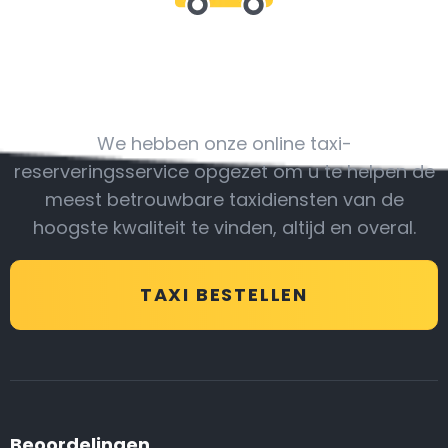
Wees bij ons
We hebben onze online taxi-
reserveringsservice opgezet om u te helpen de
meest betrouwbare taxidiensten van de
hoogste kwaliteit te vinden, altijd en overal.
TAXI BESTELLEN
Beoordelingen