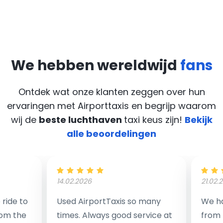
We hebben wereldwijd
fans
Ontdek wat onze klanten zeggen over hun
ervaringen met Airporttaxis
en begrijp waarom
wij de
beste luchthaven
taxi keus zijn!
Bekijk
alle beoordelingen
14.02.2026
21.02.
ride to
Used AirportTaxis so many
We ha
rom the
times. Always good service at
from 