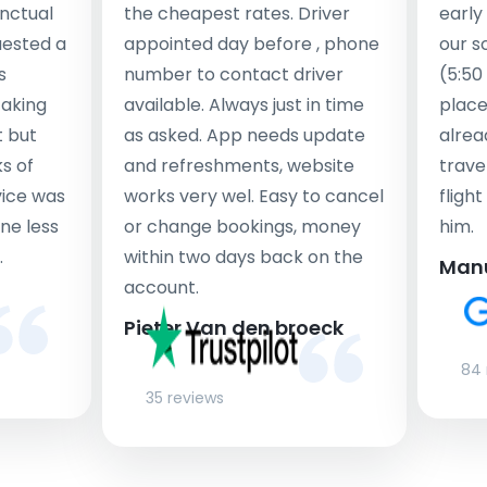
nctual
the cheapest rates. Driver
early
uested a
appointed day before , phone
our s
s
number to contact driver
(5:50
taking
available. Always just in time
place
t but
as asked. App needs update
alrea
s of
and refreshments, website
travel
rvice was
works very wel. Easy to cancel
fligh
ne less
or change bookings, money
him.
.
within two days back on the
Man
account.
Pieter Van den broeck
84 
35 reviews