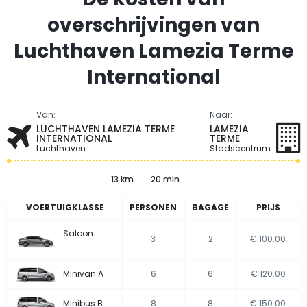
overschrijvingen van
Luchthaven Lamezia Terme
International
Van:
Naar:
LUCHTHAVEN LAMEZIA TERME
LAMEZIA
INTERNATIONAL
TERME
Luchthaven
Stadscentrum
13 km
20 min
VOERTUIGKLASSE
PERSONEN
BAGAGE
PRIJS
Saloon
3
2
€ 100.00
Minivan A
6
6
€ 120.00
Minibus B
8
8
€ 150.00