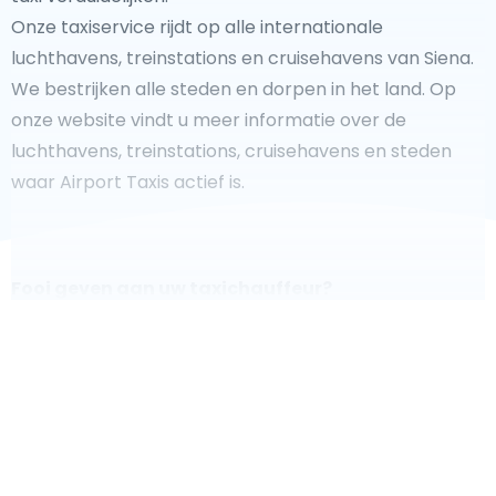
Onze taxiservice rijdt op alle internationale
luchthavens, treinstations en cruisehavens van Siena.
We bestrijken alle steden en dorpen in het land. Op
onze website vindt u meer informatie over de
luchthavens, treinstations, cruisehavens en steden
waar Airport Taxis actief is.
Fooi geven aan uw taxichauffeur?
We doen ons best om uw reis zo veilig, comfortabel en
snel mogelijk te laten verlopen. Voldoet ons aanbod
aan uw verwachtingen, of overtreft het ze zelfs? Wilt u
uw chauffeur laten zien dat hij/zij uw rit zo aangenaam