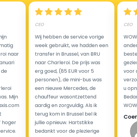
Hoeveel kost een luchthaven taxi transfer?
CEO
CEO
Een van de meest aantrekkelijke voordelen van
ijn
Wij hebben de service vorige
WOW I
luchthaventaxi's is een vast tarief voor uw rit. In
matig
week gebruikt, we hadden een
ander
tegenstelling tot traditionele taxi's met taxameter
eroi naar
transfer in Brussel, van BRU
beste 
brengen wij u geen extra kosten in rekening voor de
Januari
naar Charleroi. De prijs was
gezie
nachtrit.
 de
erg goed, (85 EUR voor 5
voor 
We hebben geen ophaaltarief of extra kosten voor
personen), de mini-bus was
verzo
wachttijd als uw vlucht vertraging heeft.
leroi
een nieuwe Mercedes, de
u opn
as. Mijn
chauffeur wasontzettend
Bedan
Kijk op onze website voor meer informatie over uw
axis.com
aardig en zorgvuldig. Als ik
WOW-
transferkosten. Ons boekingsformulier bevat alle
t
terug kom in Brussel bel ik
Coe
mogelijke extra's die u kunt kiezen en de prijs die u
f hoger
jullie opnieuw. Hartstikke
krijgt is transparant voor een passagier en een
service.
bedankt voor de plezierige