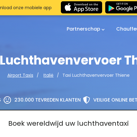
nload onze mobiele app
Partnerschap
Chauffe
 Luchthavenvervoer T
Taxi Luchthavenvervoer Thiene
Airport Taxis
Italië
S
230.000 TEVREDEN KLANTEN
VEILIGE ONLINE B
Boek wereldwijd uw luchthaventaxi