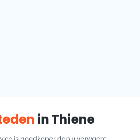
steden
in Thiene
vice is goedkoper dan u verwacht