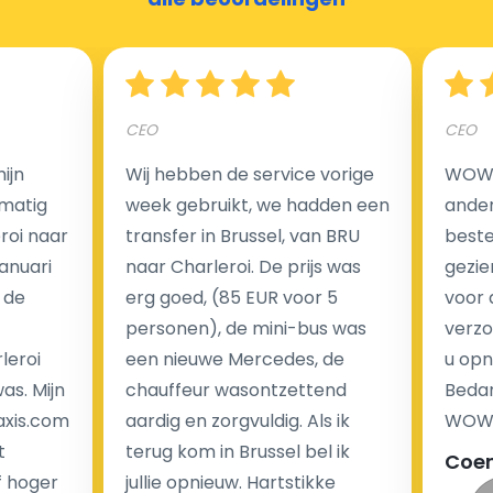
Hoeveel kost een luchthaven taxi transfer?
CEO
CEO
Een van de meest aantrekkelijke voordelen van
ijn
Wij hebben de service vorige
WOW I
luchthaventaxi's is een vast tarief voor uw rit. In
matig
week gebruikt, we hadden een
ander
tegenstelling tot traditionele taxi's met taxameter
eroi naar
transfer in Brussel, van BRU
beste 
brengen wij u geen extra kosten in rekening voor de
Januari
naar Charleroi. De prijs was
gezie
nachtrit.
 de
erg goed, (85 EUR voor 5
voor 
We hebben geen ophaaltarief of extra kosten voor
personen), de mini-bus was
verzo
wachttijd als uw vlucht vertraging heeft.
leroi
een nieuwe Mercedes, de
u opn
as. Mijn
chauffeur wasontzettend
Bedan
Kijk op onze website voor meer informatie over uw
axis.com
aardig en zorgvuldig. Als ik
WOW-
transferkosten. Ons boekingsformulier bevat alle
t
terug kom in Brussel bel ik
Coe
mogelijke extra's die u kunt kiezen en de prijs die u
f hoger
jullie opnieuw. Hartstikke