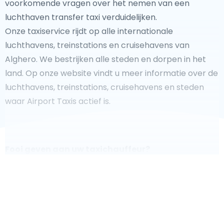
voorkomende vragen over het nemen van een
luchthaven transfer taxi verduidelijken.
Onze taxiservice rijdt op alle internationale
luchthavens, treinstations en cruisehavens van
Alghero. We bestrijken alle steden en dorpen in het
land. Op onze website vindt u meer informatie over de
luchthavens, treinstations, cruisehavens en steden
waar Airport Taxis actief is.
Fooi geven aan uw taxichauffeur?
We doen ons best om uw reis zo veilig, comfortabel en
snel mogelijk te laten verlopen. Voldoet ons aanbod