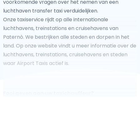
voorkomende vragen over het nemen van een
luchthaven transfer taxi verduidelijken.
Onze taxiservice rijdt op alle internationale
luchthavens, treinstations en cruisehavens van
Paternò. We bestrijken alle steden en dorpen in het
land. Op onze website vindt u meer informatie over de
luchthavens, treinstations, cruisehavens en steden
waar Airport Taxis actief is.
Fooi geven aan uw taxichauffeur?
We doen ons best om uw reis zo veilig, comfortabel en
snel mogelijk te laten verlopen. Voldoet ons aanbod