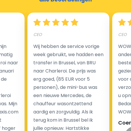
Hoeveel kost een luchthaven taxi transfer?
CEO
CEO
Een van de meest aantrekkelijke voordelen van
ijn
Wij hebben de service vorige
WOW I
luchthaventaxi's is een vast tarief voor uw rit. In
matig
week gebruikt, we hadden een
ander
tegenstelling tot traditionele taxi's met taxameter
eroi naar
transfer in Brussel, van BRU
beste 
brengen wij u geen extra kosten in rekening voor de
Januari
naar Charleroi. De prijs was
gezie
nachtrit.
 de
erg goed, (85 EUR voor 5
voor 
We hebben geen ophaaltarief of extra kosten voor
personen), de mini-bus was
verzo
wachttijd als uw vlucht vertraging heeft.
leroi
een nieuwe Mercedes, de
u opn
as. Mijn
chauffeur wasontzettend
Bedan
Kijk op onze website voor meer informatie over uw
axis.com
aardig en zorgvuldig. Als ik
WOW-
transferkosten. Ons boekingsformulier bevat alle
t
terug kom in Brussel bel ik
Coe
mogelijke extra's die u kunt kiezen en de prijs die u
f hoger
jullie opnieuw. Hartstikke