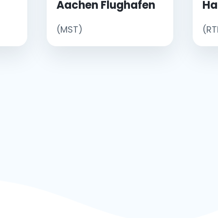
Aachen Flughafen
Ha
(MST)
(R