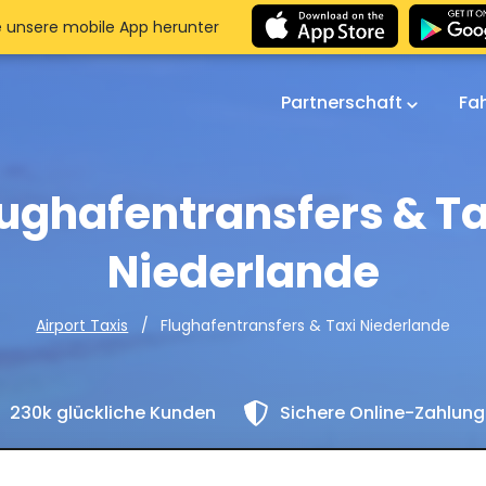
e unsere mobile App herunter
Partnerschaft
Fa
lughafentransfers & Ta
Niederlande
Flughafentransfers & Taxi Niederlande
Airport Taxis
230k glückliche Kunden
Sichere Online-Zahlun