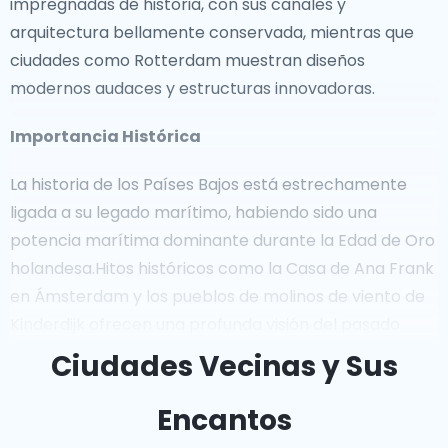
impregnadas de historia, con sus canales y
arquitectura bellamente conservada, mientras que
ciudades como Rotterdam muestran diseños
modernos audaces y estructuras innovadoras.
Importancia Histórica
La historia de los Países Bajos está estrechamente
ligada a su legado marítimo, habiendo sido una
potencia marítima dominante durante la Edad de Oro
holandesa.Hitos históricos como la Casa de Ana Frank
en Ámsterdam y los pueblos de molinos de viento de
Kinderdijk ofrecen una profunda visión del pasado
legendario del país. La resistencia holandesa durante
Ciudades Vecinas y Sus
la Segunda Guerra Mundial y el papel del país en el
establecimiento de la Unión Europea son capítulos
Encantos
importantes en su historia moderna.