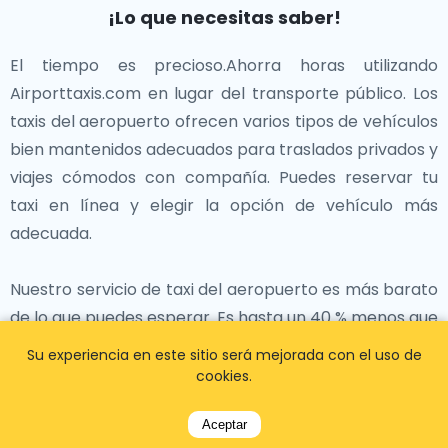
Hals y disfrute del encanto tranquilo de esta histórica
¡Lo que necesitas saber!
Gravensteen y la cautivadora Catedral de San Bavón.
ciudad holandesa.
Bruselas, la capital de la Unión Europea, es famosa por
El tiempo es precioso.Ahorra horas utilizando
su gran arquitectura, museos y el mundialmente
Los Países Bajos es un país lleno de sorpresas, que
Airporttaxis.com en lugar del transporte público. Los
famoso Atomium.
ofrece desde museos de clase mundial y ciudades
taxis del aeropuerto ofrecen varios tipos de vehículos
impresionantes hasta paisajes campestres pacíficos
bien mantenidos adecuados para traslados privados y
Cada una de estas ciudades vecinas contribuye al rico
y hermosas vistas al mar. Ya sea que esté saboreando
viajes cómodos con compañía. Puedes reservar tu
tapiz histórico y cultural de los Países Bajos. Ya sea
queso holandés, explorando ciudades artísticas o
taxi en línea y elegir la opción de vehículo más
que estés explorando las calles a la moda de
relajándose en el campo holandés, los Países Bajos
adecuada.
Amberes o paseando por las maravillas
garantizan una experiencia inolvidable.
arquitectónicas de Bruselas, estas ciudades ofrecen
Nuestro servicio de taxi del aeropuerto es más barato
experiencias diversas y enriquecedoras a solo un
de lo que puedes esperar. Es hasta un 40 % menos que
corto viaje desde los Países Bajos.
los taxis de la ciudad en el lugar. ¡El traslado al
Su experiencia en este sitio será mejorada con el uso de
aeropuerto a tarifas fijas y económicas es un nuevo
cookies.
lujo!
Aceptar