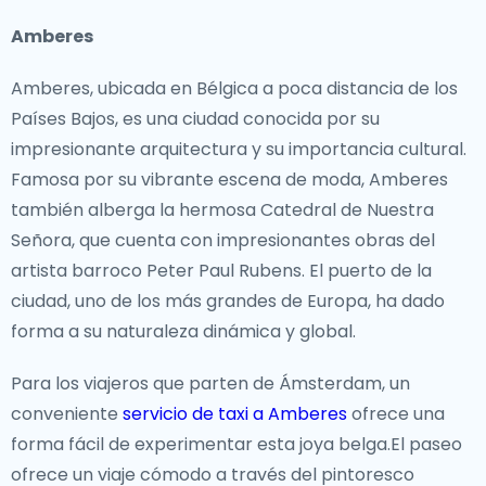
Amberes
Lugares icónicos
Amberes, ubicada en Bélgica a poca distancia de los
Desde los icónicos canales de Ámsterdam hasta los
Países Bajos, es una ciudad conocida por su
pacíficos campos de tulipanes de Lisse, los Países
impresionante arquitectura y su importancia cultural.
Bajos ofrecen una amplia variedad de impresionantes
Famosa por su vibrante escena de moda, Amberes
lugares. El Museo Van Gogh y el Rijksmuseum en
también alberga la hermosa Catedral de Nuestra
Ámsterdam albergan obras maestras de renombre
Señora, que cuenta con impresionantes obras del
mundial que reflejan los logros artísticos de la nación.
artista barroco Peter Paul Rubens. El puerto de la
Para los amantes de la naturaleza, los jardines de
ciudad, uno de los más grandes de Europa, ha dado
Keukenhof, con millones de tulipanes en flor en
forma a su naturaleza dinámica y global.
primavera, son una visita obligada, y el pintoresco
campo ofrece el escenario perfecto para andar en
Para los viajeros que parten de Ámsterdam, un
bicicleta y explorar encantadores pueblos.
conveniente
servicio de taxi a Amberes
ofrece una
forma fácil de experimentar esta joya belga.El paseo
Por caminos menos transitados
ofrece un viaje cómodo a través del pintoresco