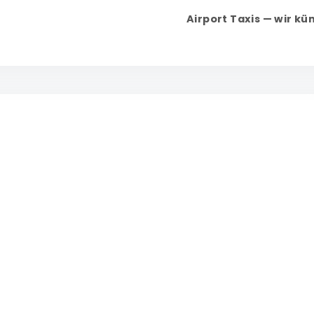
Airport Taxis — wir k
W
WERT
t
n
Echtzeit-Flugverfolgung
D
Ihr Fahrer kennt Ihren Flugstatus, noch bevor
B
Sie landen. Verspätungen passieren — Ihre
Z
Abholung bleibt davon unberührt.
Ü
WERT
W