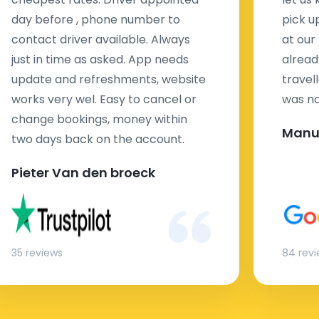
day before , phone number to
pick u
contact driver available. Always
at our
just in time as asked. App needs
alread
update and refreshments, website
travell
works very wel. Easy to cancel or
was no
change bookings, money within
Manu
two days back on the account.
Pieter Van den broeck
35 reviews
84 rev