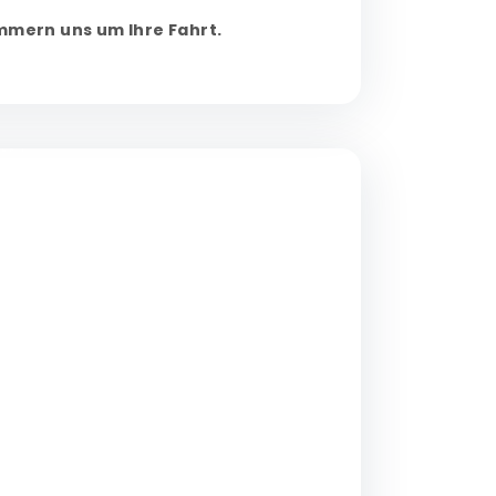
ümmern uns um Ihre Fahrt.
ERT
Fester Preis, immer
er Preis bei der Buchung ist genau der
etrag, den Sie zahlen. Kein Taxameter, keine
uschläge, keine unangenehmen
berraschungen am Ziel.
ERT