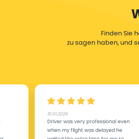
W
Finden Sie h
zu sagen haben, und s
10.01.2026
i
Driver was very professional even
when my flight was delayed he
ng
waited the extra time for me to