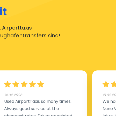
it
 Airporttaxis
lughafentransfers sind!
14.02.2026
21.02.2
Used AirportTaxis so many times.
We had
Always good service at the
Nuno V
cheapest rates. Driver appointed
let us