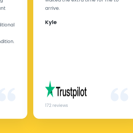
ant
arrive.
Kyle
tional
dition.
172 reviews