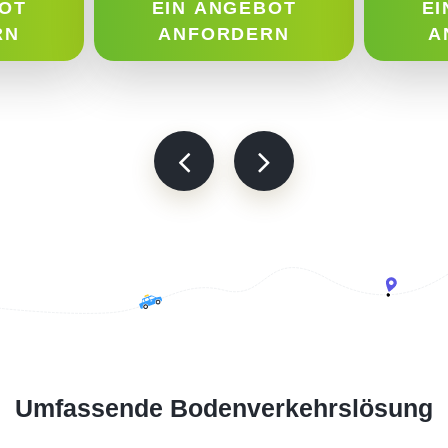
BOT
EIN ANGEBOT
EI
RN
ANFORDERN
A
Umfassende Bodenverkehrslösung