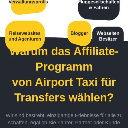
Verwaltungsprofis
Fluggesellschaften
& Fähren
Reisewebsites
Blogger
Webseiten
und Agenturen
Besitzer
Warum das Affiliate-
Programm
von Airport Taxi für
Transfers wählen?
Wir sind bestrebt, einzigartige Erlebnisse für alle zu
schaffen, egal ob Sie Fahrer, Partner oder Kunde