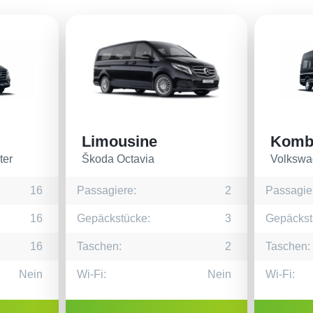
Limousine
Komb
ter
Škoda Octavia
Volkswa
16
Passagiere:
2
Passagie
16
Gepäckstücke:
3
Gepäckst
16
Taschen:
2
Taschen:
Nein
Wi-Fi:
Nein
Wi-Fi: