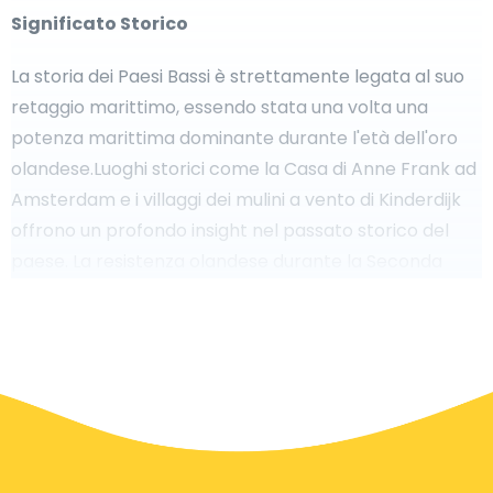
Significato Storico
La storia dei Paesi Bassi è strettamente legata al suo
retaggio marittimo, essendo stata una volta una
potenza marittima dominante durante l'età dell'oro
olandese.Luoghi storici come la Casa di Anne Frank ad
Amsterdam e i villaggi dei mulini a vento di Kinderdijk
offrono un profondo insight nel passato storico del
paese. La resistenza olandese durante la Seconda
Guerra Mondiale e il ruolo del paese nella fondazione
dell'Unione Europea sono capitoli importanti della sua
storia moderna.
Luoghi Iconici
Dai canali iconici di Amsterdam ai tranquilli campi di
tulipani di Lisse, i Paesi Bassi offrono una vasta gamma