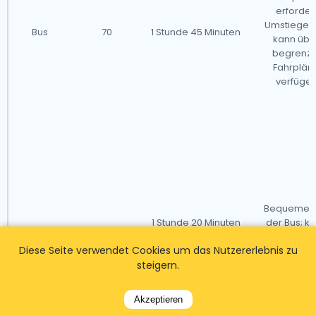
erforder
Umstiege 
Bus
70
1 Stunde 45 Minuten
kann übe
begrenzt
Fahrplän
verfüge
Bequemer 
1 Stunde 20 Minuten
der Bus; k
Zug
75
(schnellste Option)
einen Umst
Diese Seite verwendet Cookies um das Nutzererlebnis zu
erforder
steigern.
Akzeptieren