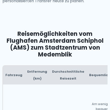
personalisierten Transfer heute zu planen.
Reisemöglichkeiten vom
Flughafen Amsterdam Schiphol
(AMS) zum Stadtzentrum von
Medemblik
Entfernung
Durchschnittliche
Fahrzeug
Bequemlich
(km)
Reisezeit
Am wenigs
bequem