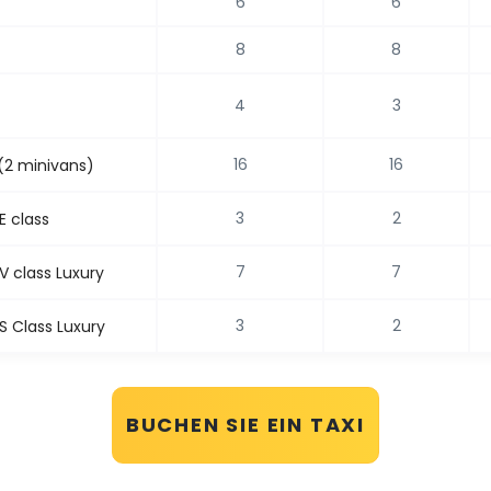
6
6
8
8
4
3
16
16
(2 minivans)
3
2
E class
7
7
 class Luxury
3
2
 Class Luxury
BUCHEN SIE EIN TAXI