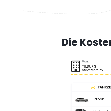
Die Koste
Von:
TILBURG
Stadtzentrum
FAHRZ
Saloon