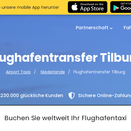
e unsere mobile App herunter
Partnerschaft
Fa
lughafentransfer Tilbu
Flughafentransfer Tilburg
Airport Taxis
Niederlande
230.000 glückliche Kunden
Sichere Online-Zahlu
Buchen Sie weltweit Ihr Flughafentaxi