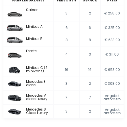
FAHRZEUGKLASSE
PERSONEN
GEPÄCK
PREIS
Saloon
3
2
€ 258.00
Minibus A
6
6
€ 325.00
Minibus B
8
8
€ 633.00
Estate
4
3
€ 311.00
Minibus C (2
16
16
€ 653.00
minivans)
Mercedes E
3
2
€ 308.00
class
Mercedes V
Angebot
7
7
class Luxury
anfordern
Mercedes S
Angebot
3
2
Class Luxury
anfordern