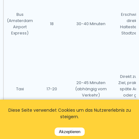
Bus
Erschwing
(Amsterdam
direkt
18
30-40 Minuten
Airport
Haltestel
Express)
Stadtze
Direkt zu
20-45 Minuten
Ziel, prakt
Taxi
17-20
(abhängig vom
späte An
Verkehr)
oder g
Grupp
Diese Seite verwendet Cookies um das Nutzererlebnis zu
steigern.
Akzeptieren