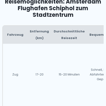
Reisemöglichkeiten: Amsterdam
Flughafen Schiphol zum
Stadtzentrum
Entfernung
Durchschnittliche
Fahrzeug
Bequemli
(km)
Reisezeit
Schnell, h
Zug
17-20
15-20 Minuten
Abfahrten, 
Gepä