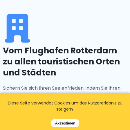
Vom Flughafen Rotterdam
zu allen touristischen Orten
und Städten
Sichern Sie sich Ihren Seelenfrieden, indem Sie Ihren
Transfer vom Flughafen Rotterdam im Voraus mit
Diese Seite verwendet Cookies um das Nutzererlebnis zu
Airport Taxis buchen. Wir garantieren rechtzeitige
steigern.
Abholungen, die auf Ihren Flugplan abgestimmt sind,
und überwachen sogar Verzögerungen, um
Akzeptieren
sicherzustellen, dass wir da sind, wenn Sie landen, mit