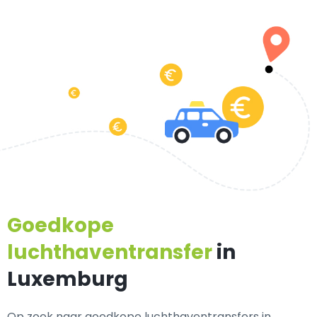
Goedkope
luchthaventransfer
in
Luxemburg
Op zoek naar goedkope luchthaventransfers in