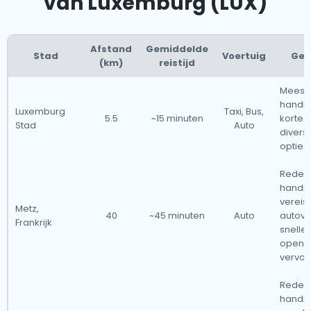
van Luxemburg (LUX)
Afstand
Gemiddelde
Stad
Voertuig
Ge
(km)
reistijd
Meest
handig
Luxemburg
Taxi, Bus,
5.5
~15 minuten
korte re
Stad
Auto
divers
opties
Redelij
handig
vereist
Metz,
40
~45 minuten
Auto
autove
Frankrijk
snelle
openb
vervoe
Redelij
handig