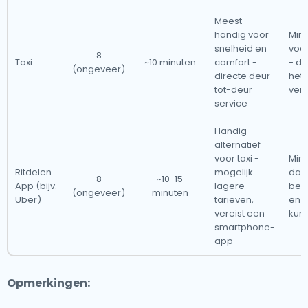
Meest
handig voor
Mins
snelheid en
voor
8
Taxi
~10 minuten
comfort -
- d
(ongeveer)
directe deur-
het
tot-deur
ver
service
Handig
alternatief
voor taxi -
Min
Ritdelen
mogelijk
dan 
8
~10-15
App (bijv.
lagere
bes
(ongeveer)
minuten
Uber)
tarieven,
en p
vereist een
kun
smartphone-
app
Opmerkingen: