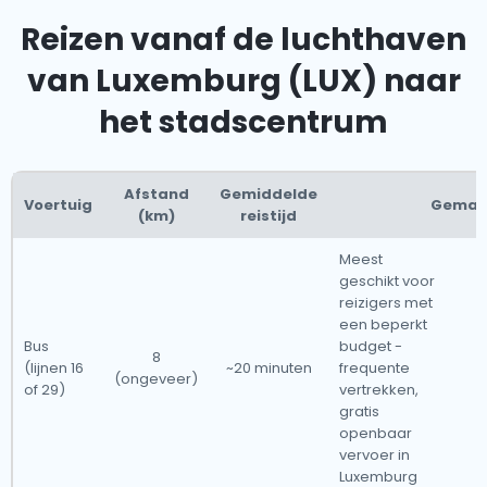
Reizen vanaf de luchthaven
van Luxemburg (LUX) naar
het stadscentrum
Afstand
Gemiddelde
Voertuig
Gemak
(km)
reistijd
Meest
geschikt voor
reizigers met
een beperkt
Bus
budget -
8
(lijnen 16
~20 minuten
frequente
(ongeveer)
of 29)
vertrekken,
gratis
openbaar
vervoer in
Luxemburg