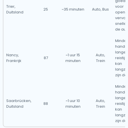
goede 
Trier,
voor
25
~35 minuten
Auto, Bus
Duitsland
openb
vervoe
snelle
de aut
Minder
handig
langer
Nancy,
~1 uur 15
Auto,
87
reistijd
Frankrijk
minuten
Trein
kan
langz
zijn da
Minder
handig
langer
Saarbrücken,
~1 uur 10
Auto,
88
reistijd
Duitsland
minuten
Trein
kan
langz
zijn da