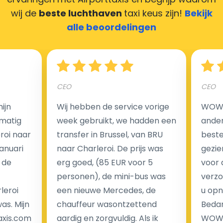
zorgen ervoor dat uw chauffeur deze krijgt.
wij de
beste luchthaven
taxi keus zijn!
Bekijk
alle beoordelingen
Hoeveel kost een luchthaven taxi transfer?
CEO
CEO
Een van de meest aantrekkelijke voordelen van
ijn
Wij hebben de service vorige
WOW I
luchthaventaxi's is een vast tarief voor uw rit. In
matig
week gebruikt, we hadden een
ander
tegenstelling tot traditionele taxi's met taxameter
eroi naar
transfer in Brussel, van BRU
beste 
brengen wij u geen extra kosten in rekening voor de
Januari
naar Charleroi. De prijs was
gezie
nachtrit.
 de
erg goed, (85 EUR voor 5
voor 
We hebben geen ophaaltarief of extra kosten voor
personen), de mini-bus was
verzo
wachttijd als uw vlucht vertraging heeft.
leroi
een nieuwe Mercedes, de
u opn
as. Mijn
chauffeur wasontzettend
Bedan
Kijk op onze website voor meer informatie over uw
axis.com
aardig en zorgvuldig. Als ik
WOW-