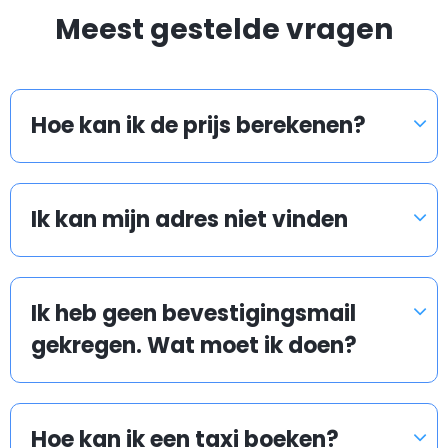
Meest gestelde vragen
het vliegtuig - wij zullen ons best doen om aan uw
verzoek te voldoen.
Er staan ook traditionele taxi's op de luchthaven
Hoe kan ik de prijs berekenen?
buiten te wachten. Ze kunnen u naar uw bestemming
brengen, maar u profiteert dan niet van een lage
tarief.
Ik kan mijn adres niet vinden
Wat gebeurd als mijn vlucht of trein vertraging
heeft?
Ik heb geen bevestigingsmail
gekregen. Wat moet ik doen?
Airport taxis houden de vlucht- en trein
aankomsttijden in de gaten om ervoor te zorgen dat
Hoe kan ik een taxi boeken?