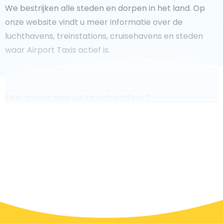
We bestrijken alle steden en dorpen in het land. Op
onze website vindt u meer informatie over de
luchthavens, treinstations, cruisehavens en steden
waar Airport Taxis actief is.
Fooi geven aan uw taxichauffeur?
We doen ons best om uw reis zo veilig, comfortabel en
snel mogelijk te laten verlopen. Voldoet ons aanbod
aan uw verwachtingen, of overtreft het ze zelfs? Wilt u
uw chauffeur laten zien dat hij/zij uw rit zo aangenaam
mogelijk heeft gemaakt, dan bent u van harte welkom
om een fooi te geven.