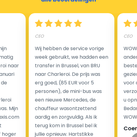
Hoeveel kost een luchthaven taxi transfer?
CEO
CEO
Een van de meest aantrekkelijke voordelen van
ijn
Wij hebben de service vorige
WOW I
luchthaventaxi's is een vast tarief voor uw rit. In
matig
week gebruikt, we hadden een
ander
tegenstelling tot traditionele taxi's met taxameter
eroi naar
transfer in Brussel, van BRU
beste 
brengen wij u geen extra kosten in rekening voor de
Januari
naar Charleroi. De prijs was
gezie
nachtrit.
 de
erg goed, (85 EUR voor 5
voor 
We hebben geen ophaaltarief of extra kosten voor
personen), de mini-bus was
verzo
wachttijd als uw vlucht vertraging heeft.
leroi
een nieuwe Mercedes, de
u opn
as. Mijn
chauffeur wasontzettend
Bedan
Kijk op onze website voor meer informatie over uw
axis.com
aardig en zorgvuldig. Als ik
WOW-
transferkosten. Ons boekingsformulier bevat alle
t
terug kom in Brussel bel ik
Coe
mogelijke extra's die u kunt kiezen en de prijs die u
f hoger
jullie opnieuw. Hartstikke