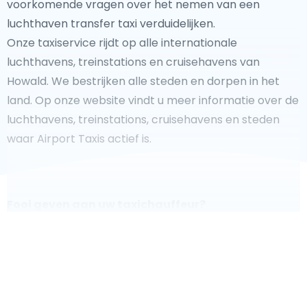
voorkomende vragen over het nemen van een
luchthaven transfer taxi verduidelijken.
Onze taxiservice rijdt op alle internationale
luchthavens, treinstations en cruisehavens van
Howald. We bestrijken alle steden en dorpen in het
land. Op onze website vindt u meer informatie over de
luchthavens, treinstations, cruisehavens en steden
waar Airport Taxis actief is.
Fooi geven aan uw taxichauffeur?
We doen ons best om uw reis zo veilig, comfortabel en
snel mogelijk te laten verlopen. Voldoet ons aanbod