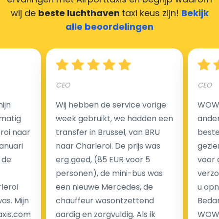
maken door uw feedback achter te laten en wij
wij de
beste luchthaven
taxi keus zijn!
Bekijk
zorgen ervoor dat uw chauffeur deze krijgt.
alle beoordelingen
Hoeveel kost een luchthaven taxi transfer?
CEO
CEO
ijn
Wij hebben de service vorige
WOW I
Een van de meest aantrekkelijke voordelen van
matig
week gebruikt, we hadden een
ander
luchthaventaxi's is een vast tarief voor uw rit. In
eroi naar
transfer in Brussel, van BRU
beste 
tegenstelling tot traditionele taxi's met taxameter
Januari
naar Charleroi. De prijs was
gezie
brengen wij u geen extra kosten in rekening voor de
 de
erg goed, (85 EUR voor 5
voor 
nachtrit.
personen), de mini-bus was
verzo
We hebben geen ophaaltarief of extra kosten voor
leroi
een nieuwe Mercedes, de
u opn
wachttijd als uw vlucht vertraging heeft.
as. Mijn
chauffeur wasontzettend
Bedan
axis.com
aardig en zorgvuldig. Als ik
WOW-