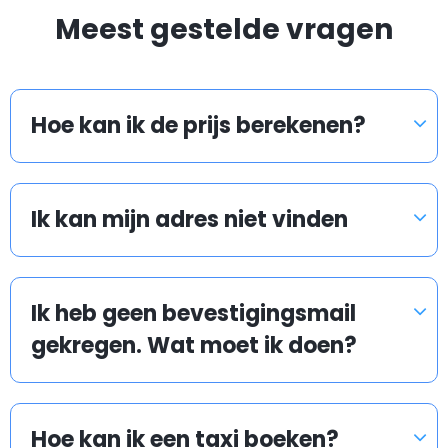
Meest gestelde vragen
boek uw transfer vlak voor het instappen of zelfs uit
het vliegtuig - wij zullen ons best doen om aan uw
verzoek te voldoen.
Hoe kan ik de prijs berekenen?
Er staan ook traditionele taxi's op de luchthaven
buiten te wachten. Ze kunnen u naar uw bestemming
brengen, maar u profiteert dan niet van een lage
tarief.
Ik kan mijn adres niet vinden
Wat gebeurd als mijn vlucht of trein vertraging
Ik heb geen bevestigingsmail
heeft?
gekregen. Wat moet ik doen?
Airport taxis houden de vlucht- en trein
Hoe kan ik een taxi boeken?