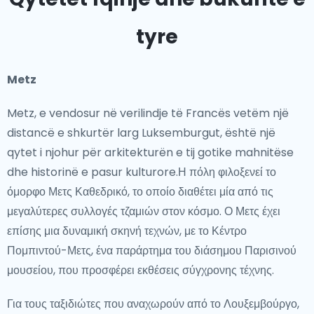
rëndësishme historike të vendit reflektojnë pozicionin
tyre
strategjik. Luksemburgu ishte gjithashtu një lojtar kyç
në formimin e Bashkimit Evropian dhe vazhdon të jetë
një qendër globale për financat dhe diplomacinë.
Metz
Pamje Ikonike
Metz, e vendosur në verilindje të Francës vetëm një
distancë e shkurtër larg Luksemburgut, është një
Luksemburgu ofron një shumëllojshmëri pamjesh të
qytet i njohur për arkitekturën e tij gotike mahnitëse
mahnitshme që përzierin bukurinë natyrore me
dhe historinë e pasur kulturore.Η πόλη φιλοξενεί το
rëndësinë historike. Fortifikimet dhe urat mesjetare të
όμορφο Μετς Καθεδρικό, το οποίο διαθέτει μία από τις
qytetit të Luksemburgut ofrojnë pamje mahnitëse mbi
μεγαλύτερες συλλογές τζαμιών στον κόσμο. Ο Μετς έχει
luginën e lumit Alzette. Kala e Viandenit, e vendosur
επίσης μια δυναμική σκηνή τεχνών, με το Κέντρο
lart në një kodër, është një nga pikat më të njohura,
Πομπιντού-Μετς, ένα παράρτημα του διάσημου Παρισινού
duke ofruar pamje panoramike të fshatrave përreth.
μουσείου, που προσφέρει εκθέσεις σύγχρονης τέχνης.
Rajoni i lumit Moselle, i qetë, me fshatra dhe vreshta të
bukura, është i përshtatshëm për dashamirët e verës
Για τους ταξιδιώτες που αναχωρούν από το Λουξεμβούργο,