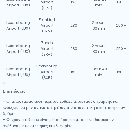
Airport
130
150 - 2
της μεταφοράς από/προς το αεροδρόμιο μέσω του ιστότοπό
Airport (LUX)
min
(BRU)
μας για να εξασφαλίσετε μια ομαλή και χωρίς άγχος
Frankfurt
διαδρομή.
Luxembourg
2 hours
Airport
230
250 - 3
Airport (LUX)
30 min
(FRA)
Το Λουξεμβούργο διαθέτει μια καλά αναπτυγμένη υπηρεσία
Zurich
ταξί, και θα θέλαμε να σας καθοδηγήσουμε σε μερικές από
Luxembourg
2 hours
Airport
230
250 - 3
Airport (LUX)
30 min
τις πιο συνηθισμένες ερωτήσεις σχετικά με τη χρήση ενός
(ZRH)
ταξί μεταφοράς από/προς το αεροδρόμιο.
Strasbourg
Luxembourg
1 hour 40
Airport
150
180 - 2
Airport (LUX)
min
Τα ταξί μας λειτουργούν από όλα τα μεγάλα διεθνή
(SXB)
αεροδρόμια στο Λουξεμβούργο, καθιστώντας το
Σημειώσεις:
προσβάσιμο από πόλεις σε ολόκληρη τη χώρα και
- Οι αποστάσεις είναι περίπου ευθείες αποστάσεις γραμμής και
πέρα.Παρακάτω υπάρχει μια λίστα με τα αεροδρόμια όπου οι
ενδέχεται να μην αντικατοπτρίζουν την πραγματική απόσταση στον
ταξί μας είναι διαθέσιμα 24/7.
δρόμο.
- Οι χρόνοι ταξιδιού είναι μέσοι όροι και μπορεί να διαφέρουν
ανάλογα με τις συνθήκες κυκλοφορίας.