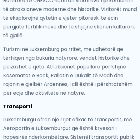
Botërore të UNESCO-s, ofron vizitorëve një kombinim
të atraksioneve moderne dhe historike. Vizitorët mund
të eksplorojnë qytetin e vjetër pitoresk, të ecin
përgjatë fortifikimeve dhe të shijojnë skenën kulturore
të gjallë.
Turizmi në Luksemburg po rritet, me udhëtarë që
tërhiqen nga bukuria natyrore, vendet historike dhe
peizazhet e qeta. Atraksionet popullore përfshijnë
Kasematat e Bock, Pallatin e Dukalit të Madh dhe
rajonin e gjelbër Ardennes, i cili është i përshtatshëm
për ecje dhe aktivitete në natyrë.
Transporti
Luksemburgu ofron një rrjet efikas të transportit, me
Aeroportin e Luksemburgut që është kryesori i
hapësirës ndërkombëtare. Sistemi i transportit publik