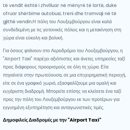
të vendit është i zhvilluar në mënyrë të lartë, duke
ofruar shërbime autobusi, treni dhe tramvaji në të
gjithë vendin.Η πόλη του Λουξεμβούργου είναι καλά
συνδεδεμένη με τις γειτονικές πόλεις και η μετακίνηση στη
χώρα είναι εύκολη και βολική.
Για όσους φτάνουν στο Αεροδρόμιο του Λουξεμβούργου, η
"Airport Taxi" παρέχει αξιόπιστες και άνετες υπηρεσίες ταξί
προς διάφορους προορισμούς σε όλη τη χώρα. Είτε
πηγαίνετε στην πρωτεύουσα, σε μια επιχειρηματική περιοχή,
είτε σε ένα γραφικό χωριό, εξασφαλίζουμε μια ομαλή και
ευχάριστη διαδρομή. Μπορείτε επίσης να κλείσετε ένα ταξί
προς την πόλη του Λουξεμβούργου εκ των προτέρων για
εγγυημένη εξυπηρέτηση και ανταγωνιστικές τιμές.
Δημοφιλείς Διαδρομές με την "Airport Taxi"