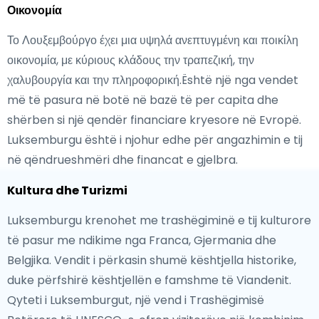
Οικονομία
Το Λουξεμβούργο έχει μια υψηλά ανεπτυγμένη και ποικίλη
οικονομία, με κύριους κλάδους την τραπεζική, την
χαλυβουργία και την πληροφορική.Është një nga vendet
më të pasura në botë në bazë të per capita dhe
shërben si një qendër financiare kryesore në Evropë.
Luksemburgu është i njohur edhe për angazhimin e tij
në qëndrueshmëri dhe financat e gjelbra.
Kultura dhe Turizmi
Luksemburgu krenohet me trashëgiminë e tij kulturore
të pasur me ndikime nga Franca, Gjermania dhe
Belgjika. Vendit i përkasin shumë kështjella historike,
duke përfshirë kështjellën e famshme të Viandenit.
Qyteti i Luksemburgut, një vend i Trashëgimisë