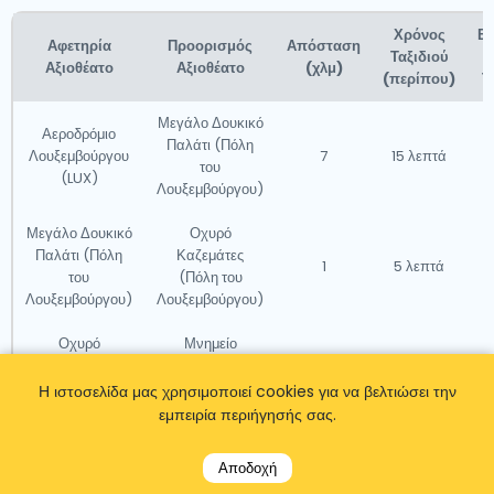
Χρόνος
Εκ
Αφετηρία
Προορισμός
Απόσταση
Ταξιδιού
Αξιοθέατο
Αξιοθέατο
(χλμ)
(περίπου)
Τ
Μεγάλο Δουκικό
Αεροδρόμιο
Παλάτι (Πόλη
Λουξεμβούργου
7
15 λεπτά
του
(LUX)
Λουξεμβούργου)
Μεγάλο Δουκικό
Οχυρό
Παλάτι (Πόλη
Καζεμάτες
1
5 λεπτά
του
(Πόλη του
Λουξεμβούργου)
Λουξεμβούργου)
Οχυρό
Μνημείο
Καζεμάτες
Αμερικανικού
5
10 λεπτά
(Πόλη του
Τεμένους
Η ιστοσελίδα μας χρησιμοποιεί cookies για να βελτιώσει την
Λουξεμβούργου)
Λουξεμβούργου
εμπειρία περιήγησής σας.
Luxembourg
Parc
Αποδοχή
American
Merveilleux
20
25 min