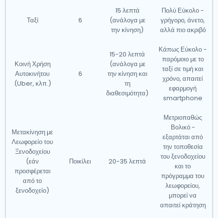
15 λεπτά
Πολύ Εύκολο -
Airport taxis in Luxembourg?
Ταξί
6
(ανάλογα με
γρήγορο, άνετο,
την κίνηση)
αλλά πιο ακριβό
What you need to know!
Κάπως Εύκολο -
15-20 λεπτά
παρόμοιο με το
Κοινή Χρήση
(ανάλογα με
ταξί σε τιμή και
Time is precious. Spare hours by using
Αυτοκινήτου
6
την κίνηση και
χρόνο, απαιτεί
(Uber, κλπ.)
τη
Airporttaxis.com instead of public transport. Airport
εφαρμογή
διαθεσιμότητα)
taxis offer various types of well-maintained vehicles
smartphone
suitable for private transfer and comfortable journeys
Μετριοπαθώς
with a company. You can book your taxi online and
Βολικό -
Μετακίνηση με
εξαρτάται από
choose the most fitting vehicle option.
Λεωφορείο του
την τοποθεσία
Ξενοδοχείου
του ξενοδοχείου
(εάν
Ποικίλει
20-35 λεπτά
Our airport taxi service is cheaper than you can
και το
προσφέρεται
expect. It's up to 40% less than city taxis at the
πρόγραμμα του
από το
λεωφορείου,
location. Airport transfer on fixed low-cost rates is a
ξενοδοχείο)
μπορεί να
new luxury!
απαιτεί κράτηση