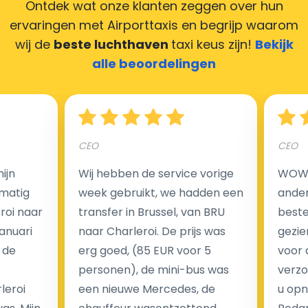
Ontdek wat onze klanten zeggen over hun
creditcards. Geen probleem! U kunt ons heel blij
ervaringen met Airporttaxis
en begrijp waarom
maken door uw feedback achter te laten en wij
wij de
beste luchthaven
taxi keus zijn!
Bekijk
zorgen ervoor dat uw chauffeur deze krijgt.
alle beoordelingen
Hoeveel kost een luchthaven taxi transfer?
CEO
CEO
ijn
Wij hebben de service vorige
WOW I
Een van de meest aantrekkelijke voordelen van
matig
week gebruikt, we hadden een
ander
luchthaventaxi's is een vast tarief voor uw rit. In
eroi naar
transfer in Brussel, van BRU
beste 
tegenstelling tot traditionele taxi's met taxameter
Januari
naar Charleroi. De prijs was
gezie
brengen wij u geen extra kosten in rekening voor de
 de
erg goed, (85 EUR voor 5
voor 
nachtrit.
personen), de mini-bus was
verzo
We hebben geen ophaaltarief of extra kosten voor
leroi
een nieuwe Mercedes, de
u opn
wachttijd als uw vlucht vertraging heeft.