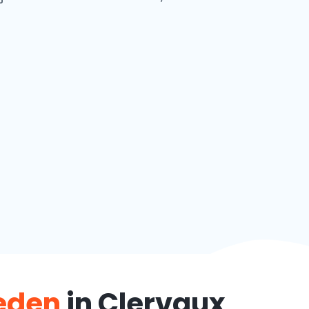
teden
in Clervaux