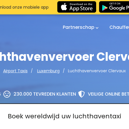
nload onze mobiele app
Partnerschap
Chauffe
hthavenvervoer Cler
Luchthavenvervoer Clervaux
Airport Taxis
Luxemburg
S
230.000 TEVREDEN KLANTEN
VEILIGE ONLINE B
Boek wereldwijd uw luchthaventaxi