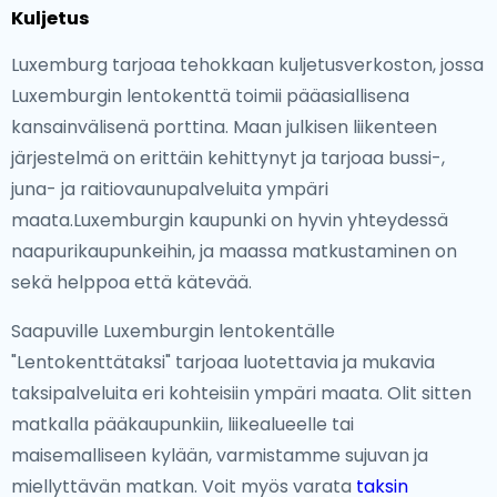
Kuljetus
Luxemburg tarjoaa tehokkaan kuljetusverkoston, jossa
Luxemburgin lentokenttä toimii pääasiallisena
kansainvälisenä porttina. Maan julkisen liikenteen
järjestelmä on erittäin kehittynyt ja tarjoaa bussi-,
juna- ja raitiovaunupalveluita ympäri
maata.Luxemburgin kaupunki on hyvin yhteydessä
naapurikaupunkeihin, ja maassa matkustaminen on
sekä helppoa että kätevää.
Saapuville Luxemburgin lentokentälle
"Lentokenttätaksi" tarjoaa luotettavia ja mukavia
taksipalveluita eri kohteisiin ympäri maata. Olit sitten
matkalla pääkaupunkiin, liikealueelle tai
maisemalliseen kylään, varmistamme sujuvan ja
miellyttävän matkan. Voit myös varata
taksin