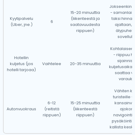
varoitusajalla.Kuitenkin suosittelemme varaamaan
Jokseenkin 
15-20 minuuttia
- samanlain
lentokenttäkuljetuksesi verkossa verkkosivustomme
Kyytipalvelu
(liikenteestä ja
taksi hinnal
6
kautta varmistaaksesi sujuvan ja stressittömän
(Uber, jne.)
saatavuudesta
ajaltaan, v
riippuen)
älypuhel
matkan.
sovelluk
Luxemburgissa on hyvin kehittynyt taksipalvelu, ja
Kohtalaisen
- riippuu ho
haluamme opastaa sinua joissakin yleisimmissä
Hotellin
sijainnist
kuljetus (jos
Vaihtelee
20-35 minuuttia
kysymyksissä lentokenttäkuljetustaksin käytöstä.
kuljetusaikat
hotelli tarjoaa)
saattaa v
varauks
Taksimme toimivat kaikilta Luxemburgin suurilta
kansainvälisiltä lentokentiltä, mikä tekee siitä
Vähiten k
turisteille -
saavutettavan kaupungeista ympäri maata ja sen
6-12
15-25 minuuttia
kansainvä
ulkopuolelta.Alla on luettelo lentokentistä, joissa
Autonvuokraus
(reitistä
(liikenteestä
ajokorti
riippuen)
riippuen)
navigointit
taksimme ovat saatavilla ympäri vuorokauden.
pysäköinti v
kallista kesk