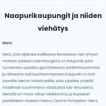
linnoituksista Viandenin linnaan maan historialliset
maamerkit heijastavat sen strategista asemaa.
Naapurikaupungit ja niiden
Luxemburg oli myös keskeinen toimija Euroopan
unionin perustamisessa ja jatkaa olemista globaalina
viehätys
keskuksena rahoitukselle ja diplomatialle.
Metz
Ikoniset Nähtävyydet
Metz, joka sijaitsee koillisessa Ranskassa vain lyhyen
Luxemburg tarjoaa monipuolisen valikoiman upeita
matkan päässä Luxemburgista, on kaupunki, joka
nähtävyyksiä, jotka yhdistävät luonnonkauneuden
tunnetaan upeasta goottilaisesta arkkitehtuuristaan
historialliseen merkitykseen. Luxemburgin kaupungin
ja rikkaasta kulttuurihistoriastaan.Kaupunki on koti
keskiaikaiset linnoitukset ja sillat tarjoavat
kauniille Metzin katedraalille, joka ylpeilee yhdellä
henkeäsalpaavia näkymiä Alzette-joen laaksoon.
maailman suurimmista värjätyistä lasi-ikkunoista.
Korkealla kukkulalla sijaitseva Viandenin linna on yksi
Metzillä on myös vilkas taidekenttä, ja kuuluisan
tunnetuimmista maamerkeistä, tarjoten
pariisilaisen museon haara, Centre Pompidou-Metz,
panoraamanäkymät ympäröivään maaseutuun.