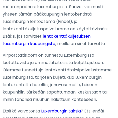
määränpäähäsi Luxemburgissa. Saavut varmasti
yhteen tämän pääkaupungin lentokentistä:
Luxemburgin lentoasema (Findel), ja
lentokenttäkuljetuspalvelumme on käytettävissäsi.
Lisäksi, jos tarvitset
lentokenttäkuljetuksen
Luxemburgin kaupungista
, meillä on sinut turvattu.
Airporttaxis.com on tunnettu Luxemburgissa
luotettavista ja ammattitaitoisista kuljettajistaan.
Olemme tunnettuja lentokenttätaksipalvelustamme
Luxemburgissa, tarjoten kuljetuksia Luxemburgin
lentokentältä hotelliisi, juna-asemalle, toiseen
kaupunkiin, tärkeään tapahtumaan, keskustaan tai
mihin tahansa muuhun haluttuun kohteeseen.
Etsitkö vaivatonta
Luxemburgin taksia
? Etsi enää!