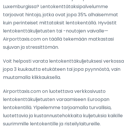
Luxemburgissa? Lentokenttätaksipalvelumme
tarjoavat hintoja, jotka ovat jopa 35% alhaisemmat
kuin perinteiset mittataksit lentokentällä. Hyvästit
lentokenttäkuljetusten tai -noutojen vaivalle—
Airporttaxis.com on täällä tekemään matkastasi
sujuvan ja stressittömän.
Voit helposti varata lentokenttäkuljetuksesi verkossa
jopa 3 kuukautta etukäteen tai jopa pyynnöstä, vain
muutamalla klikkauksella.
Airporttaxis.com on luotettava verkkosivusto
lentokenttäkuljetusten varaamiseen Euroopan
lentokentillä. Ylpeilemme tarjoamalla turvallisia,
luotettavia ja kustannustehokkaita kuljetuksia kaikille
suurimmille lentokentille ja risteilylaitureille.