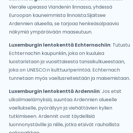
Vieraile upeassa Viandenin linnassa, yhdessä
Euroopan kauneimmista linnoista.Sijaitsee
Ardennien alueella, se tarjoaa henkeäsalpaavia
näkymiä ympäröivään maaseutuun.
Luxemburgin lentokenttä Echternachiin
: Tutustu
Echternachin kaupunkiin, joka on kuuluisa
luostaristaan ja vuosittaisesta tanssikulkueestaan,
joka on UNESCO:n kulttuuriperintöä. Echternach
tunnetaan myös vaellusreiteistään ja maisemistaan.
Luxemburgin lentokenttä Ardenniin
: Jos etsit
ulkoilmaelämyksiä, suuntaa Ardennien alueelle
vaellukselle, pyöräilyyn ja viehättävien kylien
tutkimiseen. Ardennit ovat täydellisiä
luonnonystäville ja niille, jotka etsivät rauhallista
pakopaikkaa.