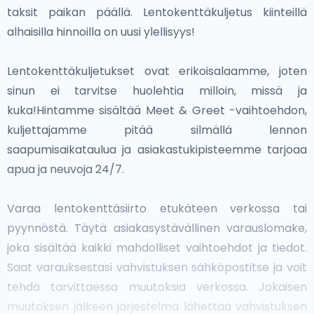
taksit paikan päällä. Lentokenttäkuljetus kiinteillä
kaduista, nämä kaupungit tarjoavat monipuolisia ja
alhaisilla hinnoilla on uusi ylellisyys!
rikastuttavia kokemuksia vain lyhyen matkan päässä
Luxemburgista.
Lentokenttäkuljetukset ovat erikoisalaamme, joten
sinun ei tarvitse huolehtia milloin, missä ja
kuka!Hintamme sisältää Meet & Greet -vaihtoehdon,
kuljettajamme pitää silmällä lennon
saapumisaikataulua ja asiakastukipisteemme tarjoaa
apua ja neuvoja 24/7.
Varaa lentokenttäsiirto etukäteen verkossa tai
pyynnöstä. Täytä asiakasystävällinen varauslomake,
joka sisältää kaikki mahdolliset vaihtoehdot ja tiedot.
Saat varauksestasi vahvistuksen sähköpostitse ja voit
tehdä tarvittaessa muutoksia verkossa. Jokaisen
muutoksen jälkeen järjestelmä lähettää vahvistuksen