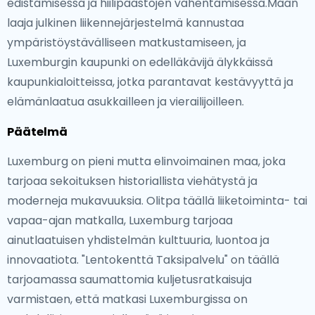
edistämisessä ja hiilipäästöjen vähentämisessä.Maan
laaja julkinen liikennejärjestelmä kannustaa
ympäristöystävälliseen matkustamiseen, ja
Luxemburgin kaupunki on edelläkävijä älykkäissä
kaupunkialoitteissa, jotka parantavat kestävyyttä ja
elämänlaatua asukkailleen ja vierailijoilleen.
Päätelmä
Luxemburg on pieni mutta elinvoimainen maa, joka
tarjoaa sekoituksen historiallista viehätystä ja
moderneja mukavuuksia. Olitpa täällä liiketoiminta- tai
vapaa-ajan matkalla, Luxemburg tarjoaa
ainutlaatuisen yhdistelmän kulttuuria, luontoa ja
innovaatiota. "Lentokenttä Taksipalvelu" on täällä
tarjoamassa saumattomia kuljetusratkaisuja
varmistaen, että matkasi Luxemburgissa on