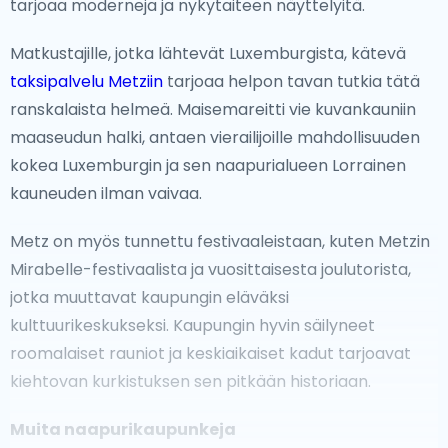
tarjoaa moderneja ja nykytaiteen näyttelyitä.
Rauhallinen Mosellen alue, viehättävine kylineen ja
viinitarhoineen, on täydellinen paikka viinin ystäville ja
Matkustajille, jotka lähtevät Luxemburgista, kätevä
luonnonystäville.
taksipalvelu Metziin
tarjoaa helpon tavan tutkia tätä
ranskalaista helmeä. Maisemareitti vie kuvankauniin
Pois Pääväyliltä
maaseudun halki, antaen vierailijoille mahdollisuuden
Jos haluat paeta kaupunkia, Luxemburgin Ardennit
kokea Luxemburgin ja sen naapurialueen Lorrainen
tarjoavat rauhaa ja ulkoilmaelämyksiä.Sen vehreät
kauneuden ilman vaivaa.
metsät, mutkittelevat joet ja historialliset kylät, se on
Metz on myös tunnettu festivaaleistaan, kuten Metzin
ihanteellinen vaellukseen, pyöräilyyn ja tutkimiseen.
Mirabelle-festivaalista ja vuosittaisesta joulutorista,
Niille, jotka ovat kiinnostuneita ainutlaatuisista
jotka muuttavat kaupungin eläväksi
kokemuksista, Echternachin kaupunki, joka tunnetaan
kulttuurikeskukseksi. Kaupungin hyvin säilyneet
luostaristaan ja kulttuurifestivaaleistaan, tarjoaa
roomalaiset rauniot ja keskiaikaiset kadut tarjoavat
vilauksen maan rikkaista perinteistä. Müllerthalin alue,
kiehtovan kurkistuksen sen pitkään historiaan.
jota kutsutaan myös Luxemburgin "Pieneksi Sveitsiksi",
on piilotettu aarre luonnonystäville ainutlaatuisine
Muita naapurikaupunkeja
kalliomuodostumineen ja maisemareitteineen.