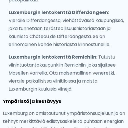
Luxemburgin lentokenttä Differdangeen
:
Vieraile Differdangessa, viehättävässä kaupungissa,
joka tunnetaan terästeollisuushistoriastaan ja
kauniista Château de Differdangesta. Se on
erinomainen kohde historiasta kiinnostuneille.
Luxemburgin lentokenttä Remichiin
: Tutustu
viinintuotantokaupunkiin Remichiin, joka sijaitsee
Mosellen varrella. Ota maisemallinen veneretki,
vieraile paikallisissa viinitiloissa ja maista
Luxemburgin kuuluisia viinejä.
Ympäristö ja kestävyys
Luxemburg on omistautunut ympäristönsuojeluun ja on
tehnyt merkittäviä edistysaskeleita puhtaan energian