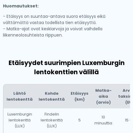
Huomautukset:
- Etäisyys on suuntaa-antava suora etäisyys eikä
välttämättä vastaa todellista tien etäisyyttä.
- Matka-ajat ovat keskiarvoja ja voivat vaihdella
liikenneolosuhteista riippuen.
Etäisyydet suurimpien Luxemburgin
lentokenttien välillä
Matka-
Arvi
Lähtö
Kohde
Etäisyys
aika
taksi
lentokenttä
lentokenttä
(km)
(arvio)
(EU
Luxemburgin
Findelin
10
lentokenttä
lentokenttä
5
15 -
minuuttia
(LUX)
(LUX)