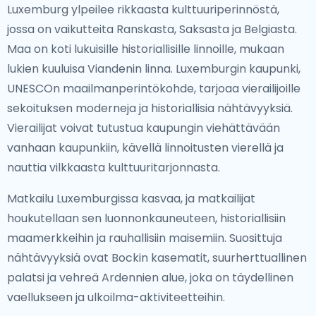
Luxemburg ylpeilee rikkaasta kulttuuriperinnöstä,
jossa on vaikutteita Ranskasta, Saksasta ja Belgiasta.
Maa on koti lukuisille historiallisille linnoille, mukaan
lukien kuuluisa Viandenin linna. Luxemburgin kaupunki,
UNESCOn maailmanperintökohde, tarjoaa vierailijoille
sekoituksen moderneja ja historiallisia nähtävyyksiä.
Vierailijat voivat tutustua kaupungin viehättävään
vanhaan kaupunkiin, kävellä linnoitusten vierellä ja
nauttia vilkkaasta kulttuuritarjonnasta.
Matkailu Luxemburgissa kasvaa, ja matkailijat
houkutellaan sen luonnonkauneuteen, historiallisiin
maamerkkeihin ja rauhallisiin maisemiin. Suosittuja
nähtävyyksiä ovat Bockin kasematit, suurherttuallinen
palatsi ja vehreä Ardennien alue, joka on täydellinen
vaellukseen ja ulkoilma-aktiviteetteihin.