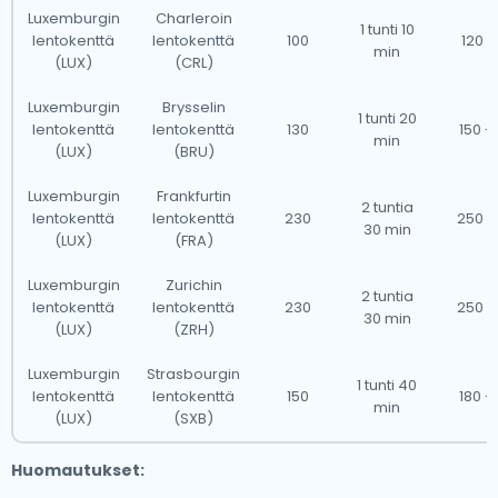
Luxemburgin
Charleroin
1 tunti 10
lentokenttä
lentokenttä
100
120 -
min
(LUX)
(CRL)
Luxemburgin
Brysselin
1 tunti 20
lentokenttä
lentokenttä
130
150 -
min
(LUX)
(BRU)
Luxemburgin
Frankfurtin
2 tuntia
lentokenttä
lentokenttä
230
250 -
30 min
(LUX)
(FRA)
Luxemburgin
Zurichin
2 tuntia
lentokenttä
lentokenttä
230
250 -
30 min
(LUX)
(ZRH)
Luxemburgin
Strasbourgin
1 tunti 40
lentokenttä
lentokenttä
150
180 -
min
(LUX)
(SXB)
Huomautukset: