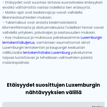
- Etäisyydet ovat suuntaa-antavia suoraviivaisia etäisyyksiä
eivätkä välttämättä vastaa todellista tien etäisyyttä.
- Matka-ajat ovat keskiarvoja ja voivat vaihdella
liikenneolosuhteiden mukaan.
- Taksimaksut ovat arvioita keskimääräisistä
kilometrihinnasta ja aloitusmaksuista.Todelliset hinnat voivat
vaihdella yrityksen, päivänajan ja saatavuuden mukaan.
- Koe mukavuus ja mukavuus palvelussamme
Luxemburgin
lentokenttäkuljetus
, varmistaen saumattomat siirrot
Luxemburgin lentokentän ja kaupungin keskustan
välillä.Lisäksi
lentokenttätaksi Luxemburg
palvelumme
tarjoaa luotettavan ja tehokkaan vaihtoehdon päästä
määränpäähäsi.
Etäisyydet suosittujen Luxemburgin
nähtävyyksien välillä