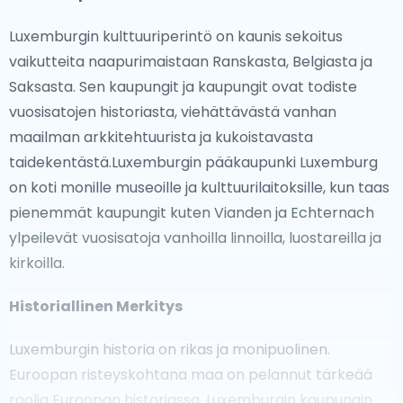
Luxemburgin kulttuuriperintö on kaunis sekoitus
vaikutteita naapurimaistaan Ranskasta, Belgiasta ja
Saksasta. Sen kaupungit ja kaupungit ovat todiste
vuosisatojen historiasta, viehättävästä vanhan
maailman arkkitehtuurista ja kukoistavasta
taidekentästä.Luxemburgin pääkaupunki Luxemburg
on koti monille museoille ja kulttuurilaitoksille, kun taas
pienemmät kaupungit kuten Vianden ja Echternach
ylpeilevät vuosisatoja vanhoilla linnoilla, luostareilla ja
kirkoilla.
Historiallinen Merkitys
Luxemburgin historia on rikas ja monipuolinen.
Euroopan risteyskohtana maa on pelannut tärkeää
roolia Euroopan historiassa. Luxemburgin kaupungin