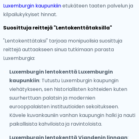
Luxemburgin kaupunkiin
etukäteen taaten palvelun ja
kilpailukykyiset hinnat.
Suosittuja reittejä "Lentokenttätaksilla"
"Lentokenttätaksi" tarjoaa monipuolisia suosittuja
reittejä auttaakseen sinua tutkimaan parasta
Luxemburgia:
Luxemburgin lentokenttä Luxemburgin
kaupunkiin
: Tutustu Luxemburgin kaupungin
viehätykseen, sen historiallisten kohteiden kuten
suurherttuan palatsin ja modernien
eurooppalaisten instituutioiden sekoitukseen.
Kävele kuvankauniin vanhan kaupungin halki ja nauti
paikallisista kahviloista ja ravintoloista.
Luxemburgin lentokenttä Viandenin linnaan
: