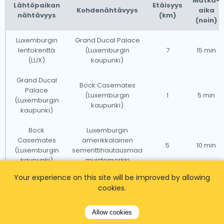
Matka-
Lähtöpaikan
Etäisyys
Kohdenähtävyys
aika
nähtävyys
(km)
(noin)
Luxemburgin
Grand Ducal Palace
lentokenttä
(Luxemburgin
7
15 min
(LUX)
kaupunki)
Grand Ducal
Bock Casemates
Palace
(Luxemburgin
1
5 min
(Luxemburgin
kaupunki)
kaupunki)
Bock
Luxemburgin
Casemates
amerikkalainen
5
10 min
(Luxemburgin
sementtihautausmaa
kaupunki)
muistomerkki
Your experience on this site will be improved by allowing
Luxemburgin
cookies.
amerikkalainen
Parc Merveilleux
20
25 min
hautausmaa
(Bettembourg)
muistomerkki
Allow cookies