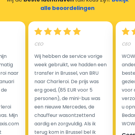
alle beoordelingen
Hoeveel kost een luchthaven taxi transfer?
CEO
CEO
Een van de meest aantrekkelijke voordelen van
ijn
Wij hebben de service vorige
WOW I
luchthaventaxi's is een vast tarief voor uw rit. In
matig
week gebruikt, we hadden een
ander
tegenstelling tot traditionele taxi's met taxameter
eroi naar
transfer in Brussel, van BRU
beste 
brengen wij u geen extra kosten in rekening voor de
Januari
naar Charleroi. De prijs was
gezie
nachtrit.
 de
erg goed, (85 EUR voor 5
voor 
We hebben geen ophaaltarief of extra kosten voor
personen), de mini-bus was
verzo
wachttijd als uw vlucht vertraging heeft.
leroi
een nieuwe Mercedes, de
u opn
as. Mijn
chauffeur wasontzettend
Bedan
Kijk op onze website voor meer informatie over uw
axis.com
aardig en zorgvuldig. Als ik
WOW-
transferkosten. Ons boekingsformulier bevat alle
t
terug kom in Brussel bel ik
Coe