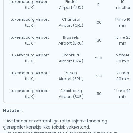
Luxembourg Airport
Findel
10
5
(LUX)
Airport (LUX)
minutter
Luxembourg Airport
Charleroi
1 time 10
100
(LUX)
Airport (CRL)
min
Luxembourg Airport
Brussels
1 time 20
130
(LUX)
Airport (BRU)
min
Luxembourg Airport
Frankfurt
2 timer
230
(LUX)
Airport (FRA)
30 min
Luxembourg Airport
Zurich
2 timer
230
(LUX)
Airport (ZRH)
30 min
Luxembourg Airport
Strasbourg
1 time 40
150
(LUX)
Airport (SXB)
min
Notater:
- Avstander er omtrentlige rette linjeavstander og
gjenspeiler kanskje ikke faktisk veiavstand.