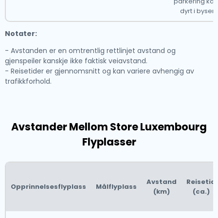
parkering ka
dyrt i bysen
Notater:
- Avstanden er en omtrentlig rettlinjet avstand og
gjenspeiler kanskje ikke faktisk veiavstand.
- Reisetider er gjennomsnitt og kan variere avhengig av
trafikkforhold.
Avstander Mellom Store Luxembourg
Flyplasser
Avstand
Reisetid
Opprinnelsesflyplass
Målflyplass
(km)
(ca.)