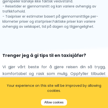
gjenspeiler kanskje ikke faktisk veiavstand.
- Reisetider er gjennomsnitt og kan variere avhengig av
trafikkforhold.
- Taxipriser er estimater basert på gjennomsnittlige per-
kilometer priser og startpriser.Faktiske priser kan variere
avhengig av selskapet, tid på dagen og tilgjengelighet.
Trenger jeg å gi tips til en taxisjåfør?
Vi gjør vårt beste for å gjøre reisen din så trygg,
komfortabel og rask som mulig. Oppfyller tilbudet
vårt forventningene dine, eller overgår det dem til og
Your experience on this site will be improved by allowing
med? Hvis du vil vise sjåføren din at han/hun har gjort
cookies.
turen din så hyggelig som mulig - er du velkommen til
å gi tips.
Allow cookies