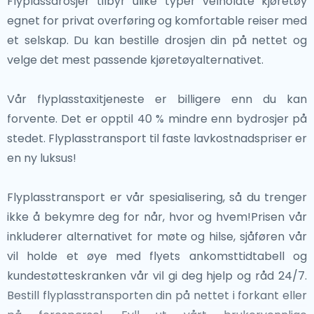
Flyplassdrosjer tilbyr ulike typer velholdte kjøretøy
og kulturelle vevet i Greater Region. Enten du
Luxembourgs levende kultur, garanterer landet en
egnet for privat overføring og komfortable reiser med
utforsker Metz's kunstneriske arv eller nyter de
uforglemmelig opplevelse.
et selskap. Du kan bestille drosjen din på nettet og
middelalderske gatene i Trier, tilbyr disse byene
velge det mest passende kjøretøyalternativet.
varierte og berikende opplevelser bare en kort tur fra
Luxembourg.
Vår flyplasstaxitjeneste er billigere enn du kan
forvente. Det er opptil 40 % mindre enn bydrosjer på
stedet. Flyplasstransport til faste lavkostnadspriser er
en ny luksus!
Flyplasstransport er vår spesialisering, så du trenger
ikke å bekymre deg for når, hvor og hvem!Prisen vår
inkluderer alternativet for møte og hilse, sjåføren vår
vil holde et øye med flyets ankomsttidtabell og
kundestøtteskranken vår vil gi deg hjelp og råd 24/7.
Bestill flyplasstransporten din på nettet i forkant eller