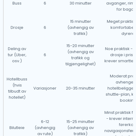
flyplasstransporten din på nettet gjennom nettstedet
Buss
6
30 minutter
avganger, rime
vårt for å sikre en jevn og stressfri reise.
for bagas
15 minutter
Meget praktisk 
Luxembourg har en velutviklet taxiservice, og vi vil
Drosje
6
(avhengig av
komfortabel
trafikk)
dyrere
gjerne guide deg gjennom noen av de vanligste
spørsmålene om å bruke en flyplasstransporttaxi.
15-20 minutter
Deling av
Noe praktisk - 
(avhengig av
tur (Uber,
6
drosje i pris o
trafikk og
Våre drosjer opererer fra alle større internasjonale
osv.)
krever smartte
tilgjengelighet)
flyplasser i Luxembourg, noe som gjør det tilgjengelig
Moderat prak
fra byer over hele landet og utover.Nedenfor er en
Hotellbuss
avhenger
liste over flyplassene der drosjene våre er tilgjengelige
(hvis
Variasjoner
20-35 minutter
hotellbeligge
tilbudt av
24/7.
shuttle-plan, k
hotellet)
bookin
Minst praktisk for
- krever intern
6-12
15-25 minutter
førerkort
Bilutleie
(avhengig
(avhengig av
navigasjonsferd
av rute)
trafikk)