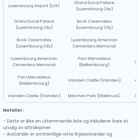
Grand Ducal Palace
Luxembourg Airport (LUX)
7
(Luxembourg City)
Grand Ducal Palace
Bock Casemates
1
(Luxembourg City)
(Luxembourg City)
Bock Casemates
Luxembourg American
5
(Luxembourg City)
Cementery Memorial
Luxembourg American
Parc Merveilleux
2
Cementery Memorial
(Bettembourg)
Parc Merveilleux
Vianden Castle (Vianden)
4
(Bettembourg)
Vianden Castle (Vianden)
Märchen Park (Ettelbruck)
3
Notater:
- Dette er ikke en uttømmende liste og inkluderer bare et
utvalg av attraksjoner.
- Avstander er omtrentlige rette linjeavstander og