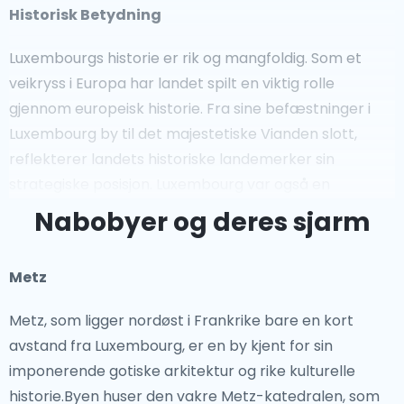
Historisk Betydning
Luxembourgs historie er rik og mangfoldig. Som et
veikryss i Europa har landet spilt en viktig rolle
gjennom europeisk historie. Fra sine befæstninger i
Luxembourg by til det majestetiske Vianden slott,
reflekterer landets historiske landemerker sin
strategiske posisjon. Luxembourg var også en
nøkkelspiller i dannelsen av Den europeiske union og
Nabobyer og deres sjarm
fortsetter å være et globalt senter for finans og
diplomati.
Metz
Ikoniske Severdigheter
Metz, som ligger nordøst i Frankrike bare en kort
avstand fra Luxembourg, er en by kjent for sin
Luxembourg tilbyr en rekke fantastiske severdigheter
imponerende gotiske arkitektur og rike kulturelle
som blander naturlig skjønnhet med historisk
historie.Byen huser den vakre Metz-katedralen, som
betydning. De middelalderske befæstningene og