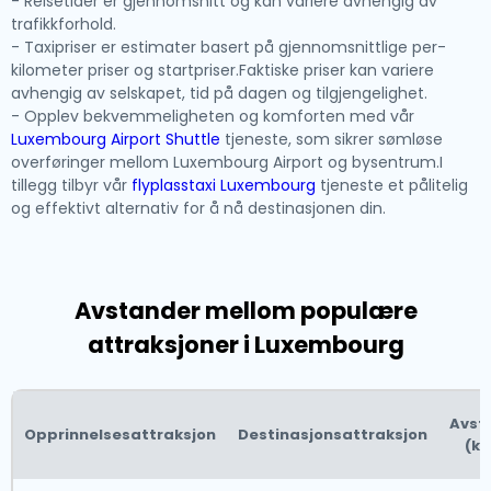
- Reisetider er gjennomsnitt og kan variere avhengig av
trafikkforhold.
- Taxipriser er estimater basert på gjennomsnittlige per-
kilometer priser og startpriser.Faktiske priser kan variere
avhengig av selskapet, tid på dagen og tilgjengelighet.
- Opplev bekvemmeligheten og komforten med vår
Luxembourg Airport Shuttle
tjeneste, som sikrer sømløse
overføringer mellom Luxembourg Airport og bysentrum.I
tillegg tilbyr vår
flyplasstaxi Luxembourg
tjeneste et pålitelig
og effektivt alternativ for å nå destinasjonen din.
Avstander mellom populære
attraksjoner i Luxembourg
Avst
Opprinnelsesattraksjon
Destinasjonsattraksjon
(k