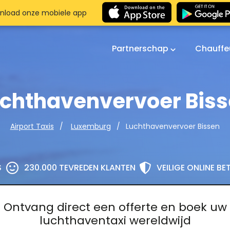
nload onze mobiele app
Partnerschap
Chauffe
chthavenvervoer Bis
Luchthavenvervoer Bissen
Airport Taxis
Luxemburg
S
230.000 TEVREDEN KLANTEN
VEILIGE ONLINE B
Ontvang direct een offerte en boek uw
luchthaventaxi wereldwijd