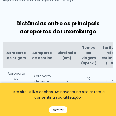
Distâncias entre os principais
aeroportos de Luxemburgo
Tempo
Tarifa 
Aeroporto
Aeroporto
Distância
de
táxi
de origem
de destino
(km)
viagem
estima
(aprox.)
(EUR)
Aeroporto
Aeroporto
do
10
de Findel
5
15 - 2
Luxemburgo
minutos
(LUX)
(LUX)
Este site utiliza cookies. Ao navegar no site estará a
consentir a sua utilização.
Aeroporto
Aeroporto
1 hora e
do
de
100
10
120 - 1
Luxemburgo
Charleroi
Aceitar
minutos
(LUX)
(CRL)