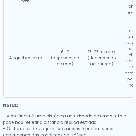
hotel)
ho
ôni
exig
Nossos táxis operam em todos os principais
aeroportos internacionais em Luxemburgo, tornando-
o acessível a partir de cidades em todo o país e
con
para
além.Abaixo está uma lista dos aeroportos onde
requ
nossos táxis estão disponíveis 24/7.
de 
6-12
15-25 minutos
inte
Aluguel de carro
(dependendo
(dependendo
habi
da rota)
do tráfego)
na
esta
pode
no 
Notas:
- A distância é uma distância aproximada em linha reta e
pode não refletir a distância real da estrada.
- Os tempos de viagem são médias e podem variar
dependendo das condições de tráfego.