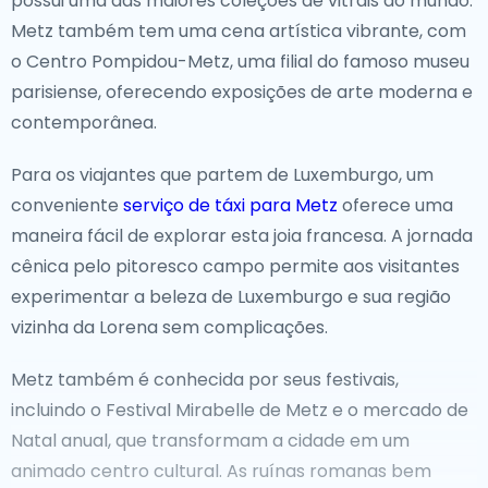
possui uma das maiores coleções de vitrais do mundo.
pontes da Cidade de Luxemburgo oferecem vistas
Metz também tem uma cena artística vibrante, com
deslumbrantes sobre o vale do rio Alzette. O Castelo
o Centro Pompidou-Metz, uma filial do famoso museu
de Vianden, empoleirado em uma colina, é um dos
parisiense, oferecendo exposições de arte moderna e
marcos mais reconhecíveis, oferecendo vistas
contemporânea.
panorâmicas da paisagem circundante. A pacífica
região do rio Moselle, com suas aldeias encantadoras
Para os viajantes que partem de Luxemburgo, um
e vinhas, é perfeita para amantes de vinho e
conveniente
serviço de táxi para Metz
oferece uma
entusiastas da natureza.
maneira fácil de explorar esta joia francesa. A jornada
cênica pelo pitoresco campo permite aos visitantes
Fora do Caminho Batido
experimentar a beleza de Luxemburgo e sua região
Se você está procurando escapar da cidade, a região
vizinha da Lorena sem complicações.
das Ardenas de Luxemburgo oferece tranquilidade e
Metz também é conhecida por seus festivais,
aventura ao ar livre.Com suas florestas exuberantes,
incluindo o Festival Mirabelle de Metz e o mercado de
rios sinuosos e aldeias históricas, é ideal para
Natal anual, que transformam a cidade em um
caminhadas, ciclismo e exploração. Para aqueles
animado centro cultural. As ruínas romanas bem
interessados em experiências únicas, a cidade de