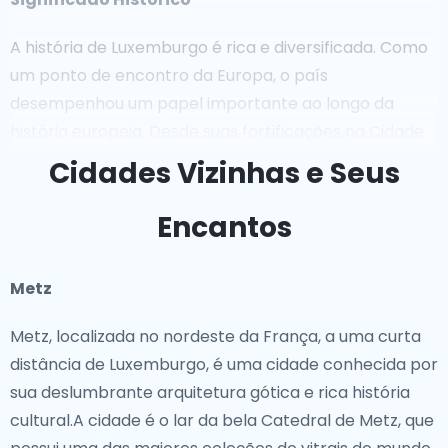
A história de Luxemburgo é rica e diversificada. Como
um ponto de encontro da Europa, o país
desempenhou um papel importante ao longo da
história europeia. Desde suas fortificações na Cidade
de Luxemburgo até o majestoso Castelo de Vianden,
Cidades Vizinhas e Seus
os marcos históricos do país refletem sua posição
estratégica. Luxemburgo também foi um jogador-
Encantos
chave na formação da União Europeia e continua a
ser um centro global para finanças e diplomacia.
Metz
Pontos Icônicos
Metz, localizada no nordeste da França, a uma curta
distância de Luxemburgo, é uma cidade conhecida por
Luxemburgo oferece uma variedade de pontos
sua deslumbrante arquitetura gótica e rica história
impressionantes que mesclam beleza natural com
cultural.A cidade é o lar da bela Catedral de Metz, que
significado histórico. As fortificações medievais e