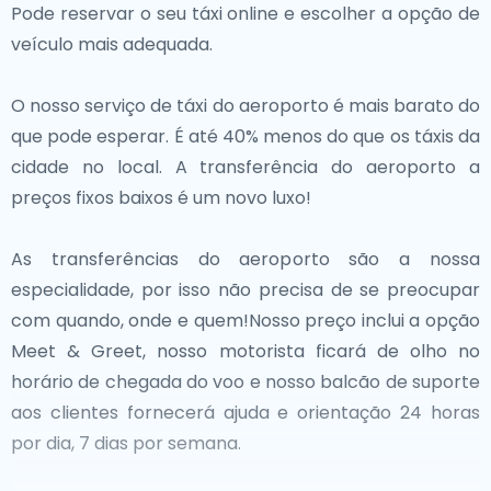
Pode reservar o seu táxi online e escolher a opção de
rico tecido histórico e cultural da Grande Região. Quer
cosmopolita. Seja explorando fortificações
veículo mais adequada.
esteja a explorar o património artístico de Metz ou a
centenárias, apreciando vinhos locais ou
desfrutar das ruas medievais de Trier, estas cidades
mergulhando na vibrante cultura de Luxemburgo, o
O nosso serviço de táxi do aeroporto é mais barato do
oferecem experiências diversas e enriquecedoras a
país garante uma experiência inesquecível.
que pode esperar. É até 40% menos do que os táxis da
uma curta viagem do Luxemburgo.
cidade no local. A transferência do aeroporto a
preços fixos baixos é um novo luxo!
As transferências do aeroporto são a nossa
especialidade, por isso não precisa de se preocupar
com quando, onde e quem!Nosso preço inclui a opção
Meet & Greet, nosso motorista ficará de olho no
horário de chegada do voo e nosso balcão de suporte
aos clientes fornecerá ajuda e orientação 24 horas
por dia, 7 dias por semana.