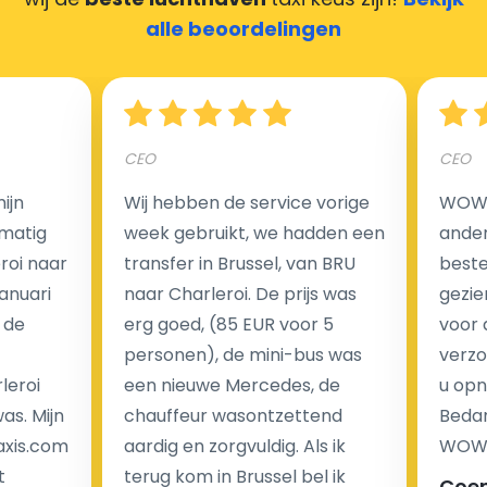
alle beoordelingen
Hoeveel kost een luchthaven taxi transfer?
CEO
CEO
Een van de meest aantrekkelijke voordelen van
ijn
Wij hebben de service vorige
WOW I
luchthaventaxi's is een vast tarief voor uw rit. In
matig
week gebruikt, we hadden een
ander
tegenstelling tot traditionele taxi's met taxameter
eroi naar
transfer in Brussel, van BRU
beste 
brengen wij u geen extra kosten in rekening voor de
Januari
naar Charleroi. De prijs was
gezie
nachtrit.
 de
erg goed, (85 EUR voor 5
voor 
We hebben geen ophaaltarief of extra kosten voor
personen), de mini-bus was
verzo
wachttijd als uw vlucht vertraging heeft.
leroi
een nieuwe Mercedes, de
u opn
as. Mijn
chauffeur wasontzettend
Bedan
Kijk op onze website voor meer informatie over uw
axis.com
aardig en zorgvuldig. Als ik
WOW-
transferkosten. Ons boekingsformulier bevat alle
t
terug kom in Brussel bel ik
Coe