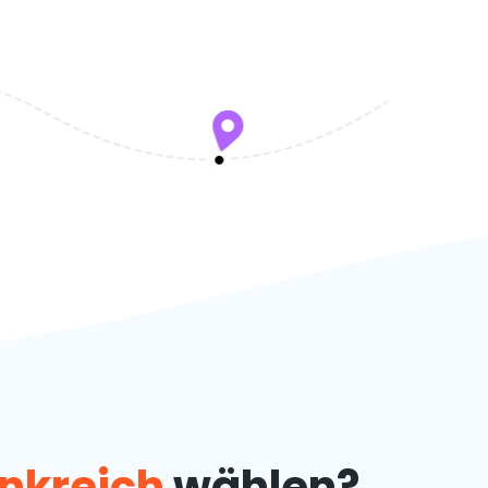
nkreich
wählen?