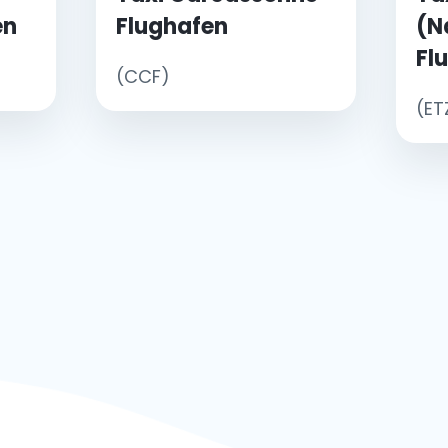
en
Flughafen
(N
Fl
(CCF)
(ET