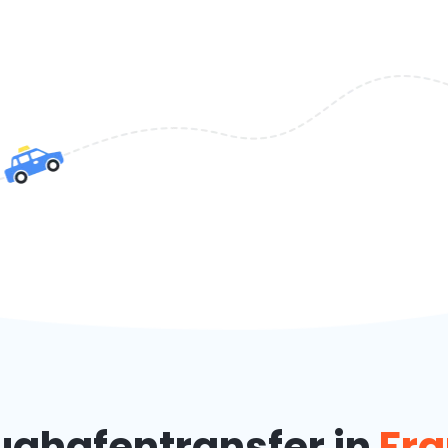
ughafentransfer in
Fra