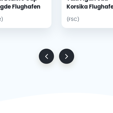
Agde Flughafen
Korsika Flughaf
R)
(FSC)