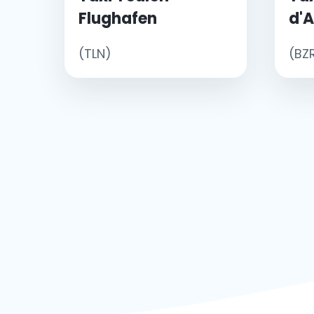
Flughafen
d'
(TLN)
(BZ