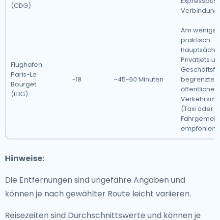
Expressbus f
(CDG)
Verbindung.
Am wenigst
praktisch - 
hauptsächli
Privatjets u
Flughafen
Geschäftsfli
Paris-Le
~18
~45-60 Minuten
begrenzte
Bourget
öffentliche
(LBG)
Verkehrsmit
(Taxi oder
Fahrgemein
empfohlen)
Hinweise:
Die Entfernungen sind ungefähre Angaben und
können je nach gewählter Route leicht variieren.
Reisezeiten sind Durchschnittswerte und können je