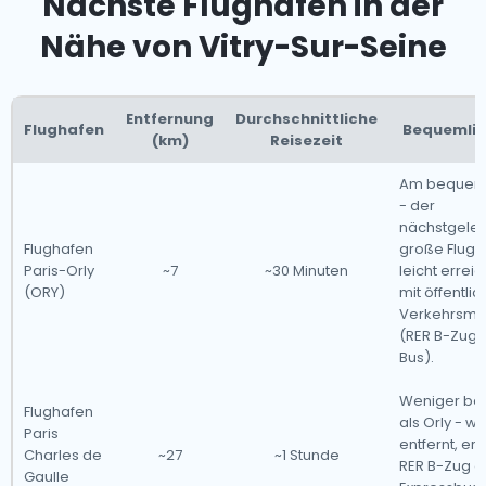
Nächste Flughäfen in der
Nähe von Vitry-Sur-Seine
Entfernung
Durchschnittliche
Flughafen
Bequemlic
(km)
Reisezeit
Am bequem
- der
nächstgele
Flughafen
große Flugh
Paris-Orly
~7
~30 Minuten
leicht errei
(ORY)
mit öffentli
Verkehrsmit
(RER B-Zug 
Bus).
Weniger b
Flughafen
als Orly - we
Paris
entfernt, erf
Charles de
~27
~1 Stunde
RER B-Zug o
Gaulle