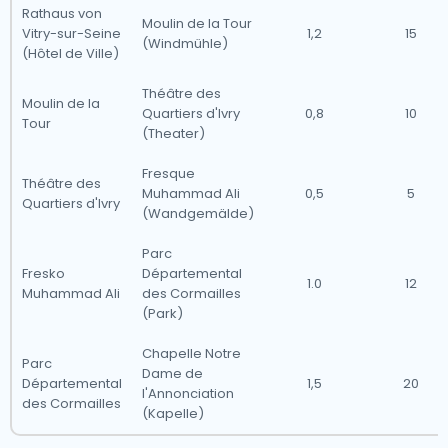
Rathaus von
Moulin de la Tour
Vitry-sur-Seine
1,2
15
(Windmühle)
(Hôtel de Ville)
Théâtre des
Moulin de la
Quartiers d'Ivry
0,8
10
Tour
(Theater)
Fresque
Théâtre des
Muhammad Ali
0,5
5
Quartiers d'Ivry
(Wandgemälde)
Parc
Fresko
Départemental
1.0
12
Muhammad Ali
des Cormailles
(Park)
Chapelle Notre
Parc
Dame de
Départemental
1,5
20
l'Annonciation
des Cormailles
(Kapelle)