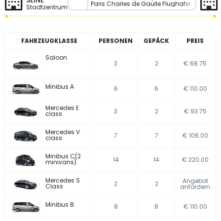
SEINE
Paris Charles de Gaulle Flughafen
Stadtzentrum
FAHRZEUGKLASSE
PERSONEN
GEPÄCK
PREIS
Saloon
3
2
€ 68.75
Minibus A
6
6
€ 110.00
Mercedes E
3
2
€ 93.75
class
Mercedes V
7
7
€ 106.00
class
Minibus C(2
14
14
€ 220.00
minivans)
Mercedes S
Angebot
2
2
Class
anfordern
Minibus B
8
8
€ 110.00