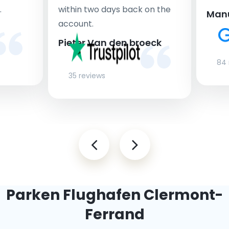
.
within two days back on the
Man
account.
Pieter Van den broeck
84 
35 reviews
Parken Flughafen Clermont-
Ferrand