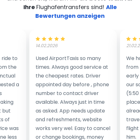
Ihre
Flughafentransfers sind!
Alle
Bewertungen anzeigen
14.02.2026
21.02.
ride to
Used AirportTaxis so many
We ha
rom the
times. Always good service at
from 
nctual
the cheapest rates. Driver
early
uested a
appointed day before , phone
our s
s
number to contact driver
(5:50
taking
available. Always just in time
place
t but
as asked. App needs update
alrea
s of
and refreshments, website
travel
rvice was
works very wel. Easy to cancel
fligh
ne less
or change bookings, money
him.