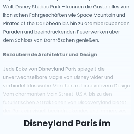
Walt Disney Studios Park – können die Gäste alles von
ikonischen Fahrgeschäften wie Space Mountain und
Pirates of the Caribbean bis hin zu atemberaubenden
Paraden und beeindruckenden Feuerwerken über
dem Schloss von Dornröschen genießen.
Bezaubernde Architektur und Design
Jede Ecke von Disneyland Paris spiegelt die
unverwechselbare Magie von Disney wider und
verbindet klassische Märchen mit innovativem Design.
Vom charmanten Main Street, U.S.A. bis zu den
futuristischen Attraktionen von Discoveryland bietet
der Park ein visuell beeindruckendes und immersives
Erlebnis für alle Altersgruppen.
Disneyland Paris im
Sehenswerte Attraktionen