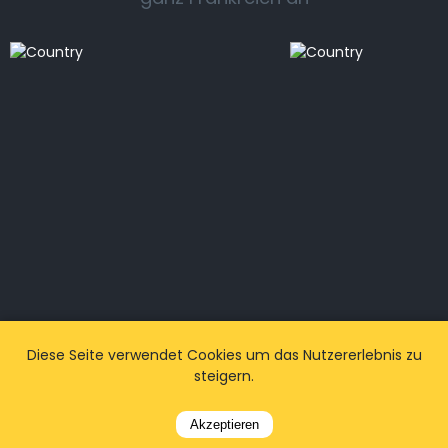
Flughafentransfers
Flughafen
Diese Seite verwendet Cookies um das Nutzererlebnis zu
Lyon
& Taxi Par
steigern.
Most visited
Most visited
Akzeptieren