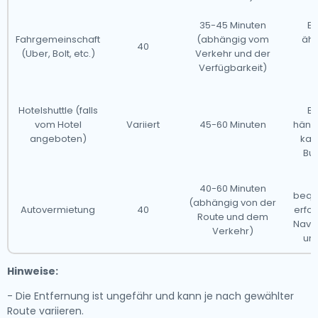
35-45 Minuten
Et
Fahrgemeinschaft
(abhängig vom
ähn
40
(Uber, Bolt, etc.)
Verkehr und der
Verfügbarkeit)
Hotelshuttle (falls
Be
vom Hotel
Variiert
45-60 Minuten
hängt
angeboten)
kan
Bu
40-60 Minuten
beque
(abhängig von der
Autovermietung
40
erfor
Route und dem
Navig
Verkehr)
un
Hinweise:
- Die Entfernung ist ungefähr und kann je nach gewählter
Route variieren.