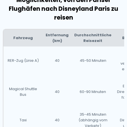
Disneyland Paris ein wirklich magisches Erlebnis für
Flughäfen nach Disneyland Paris zu
Besucher jeden Alters und ist somit das perfekte
reisen
Reiseziel für Familien, Freunde und Disney-Liebhaber
gleichermaßen.
Entfernung
Durchschnittliche
Fahrzeug
Be
(km)
Reisezeit
S
RER-Zug (Linie A)
40
45-50 Minuten
ver
er
Be
Magical Shuttle
40
60-90 Minuten
Direk
Bus
fo
35-45 Minuten
S
Taxi
40
(abhängig vom
Dire
Verkehr)
u