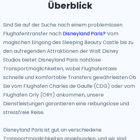
Überblick
Ob es darum geht, Mickey und seine Freunde zu
treffen, die aufregenden Fahrgeschäfte von
Sind Sie auf der Suche nach einem problemlosen
Adventureland zu erkunden oder in die Welt von
Flughafentransfer nach
Disneyland Paris?
Vom
Ratatouille im Walt Disney Studios Park einzutauchen,
magischen Eingang des Sleeping Beauty Castle bis zu
Disneyland Paris steckt voller unvergesslicher
den aufregenden Attraktionen der Walt Disney
Momente. Besucher können auch exklusive Disney-
Studios bietet Disneyland Paris nahtlose
Merchandise kaufen und thematische kulinarische
Transportmöglichkeiten, wobei Flughafentaxis
Erlebnisse genießen, die geliebte Geschichten zum
schnelle und komfortable Transfers gewährleisten.Ob
Leben erwecken.
Sie vom Flughafen Charles de Gaulle (CDG) oder vom
Flughafen Orly (ORY) ankommen, unsere
Versteckte Schätze und besondere Erlebnisse
Dienstleistungen garantieren eine reibungslose und
stressfreie Reise.
Jenseits der Hauptattraktionen hat Disneyland Paris
verborgene Schätze, die darauf warten, entdeckt zu
Disneyland Paris ist gut an verschiedene
werden.Machen Sie einen friedlichen Spaziergang
Transportmöglichkeiten angebunden, und wir sind