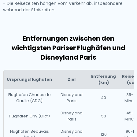
- Die Reisezeiten hängen vom Verkehr ab, insbesondere
während der Stoßzeiten.
Entfernungen zwischen den
wichtigsten Pariser Flughäfen und
Disneyland Paris
Entfernung
Reisez
Ursprungsflughafen
Ziel
(km)
(ca.
Flughafen Charles de
Disneyland
35-4
40
Gaulle (CDG)
Paris
Minut
Disneyland
45-6
Flughafen Orly (ORY)
50
Paris
Minut
Flughafen Beauvais
Disneyland
90-12
120