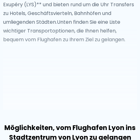
Exupéry (LYS)** und bieten rund um die Uhr Transfers
entdeckt zu werden. Das Viertel Croix-Rousse
zu Hotels, Geschäftsvierteln, Bahnhöfen und
präsentiert sein Erbe des Seidenwebens, während das
umliegenden Städten.Unten finden Sie eine Liste
Viertel Confluence futuristische Architektur und
wichtiger Transportoptionen, die Ihnen helfen,
modernes Stadtdesign bietet.Die nahe gelegene
bequem vom Flughafen zu Ihrem Ziel zu gelangen.
Beaujolais-Weinregion bietet Weinliebhabern, die die
Landschaft erkunden möchten, eine malerische
Flucht.
Für Reisende, die in Lyon ankommen, garantiert die
Buchung eines
Taxis vom Flughafen Lyon zum
Stadtzentrum
einen reibungslosen und
komfortablen Transfer. Egal, ob Sie zu einem Hotel,
einem Geschäftstreffen oder einem kulturellen
Wahrzeichen unterwegs sind, die Vorabbuchung eines
Taxis garantiert eine stressfreie Reise vom
Flughafen
Möglichkeiten, vom Flughafen Lyon ins
Lyon-Saint Exupéry
.
Stadtzentrum von Lyon zu gelangen