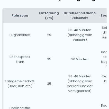
Mit seiner reichen Geschichte, dynamischen Kultur
Entfernung
Durchschnittliche
und außergewöhnlichen Gastronomie bietet Lyon für
Fahrzeug
Bequ
(km)
Reisezeit
jeden Reisenden etwas. Ob Sie seine historischen
Schätze erkunden oder sich in der erstklassigen Küche
Seh
30-40 Minuten
dire
verwöhnen lassen, diese Stadt verspricht ein
Flughafentaxi
25
(abhängig vom
rund
Verkehr)
unvergessliches Erlebnis.
v
Bequ
Rhônexpress
Fah
25
30 Minuten
Tram
begr
f
30-40 Minuten
Beq
Fahrgemeinschaft
(abhängig vom
bas
25
(Uber, Bolt, etc.)
Verkehr und der
W
Verfügbarkeit)
e
M
Bequ
Hotelschuttle