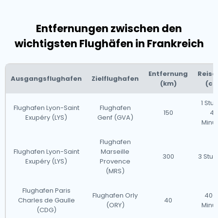
Entfernungen zwischen den
wichtigsten Flughäfen in Frankreich
Entfernung
Reise
Ausgangsflughafen
Zielflughafen
(km)
(ca
1 Stu
Flughafen Lyon-Saint
Flughafen
150
40
Exupéry (LYS)
Genf (GVA)
Minu
Flughafen
Flughafen Lyon-Saint
Marseille
300
3 Stu
Exupéry (LYS)
Provence
(MRS)
Flughafen Paris
Flughafen Orly
40-
Charles de Gaulle
40
(ORY)
Minu
(CDG)