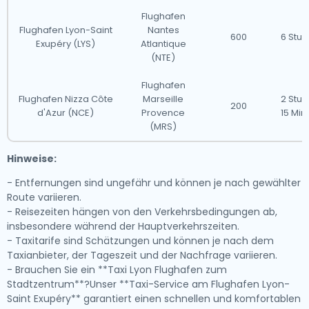
Flughafen
Flughafen Lyon-Saint
Nantes
600
6 Stu
Exupéry (LYS)
Atlantique
(NTE)
Flughafen
Flughafen Nizza Côte
Marseille
2 Stu
200
d'Azur (NCE)
Provence
15 Min
(MRS)
Hinweise:
- Entfernungen sind ungefähr und können je nach gewählter
Route variieren.
- Reisezeiten hängen von den Verkehrsbedingungen ab,
insbesondere während der Hauptverkehrszeiten.
- Taxitarife sind Schätzungen und können je nach dem
Taxianbieter, der Tageszeit und der Nachfrage variieren.
- Brauchen Sie ein **Taxi Lyon Flughafen zum
Stadtzentrum**?Unser **Taxi-Service am Flughafen Lyon-
Saint Exupéry** garantiert einen schnellen und komfortablen