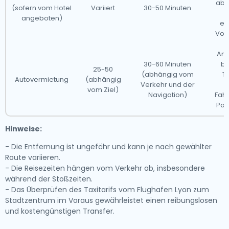
abh
(sofern vom Hotel
Variiert
30-50 Minuten
angeboten)
em
Vor
Am 
30-60 Minuten
be
25-50
(abhängig vom
To
Autovermietung
(abhängig
Verkehr und der
e
vom Ziel)
Navigation)
Fahr
Par
Hinweise:
- Die Entfernung ist ungefähr und kann je nach gewählter
Route variieren.
- Die Reisezeiten hängen vom Verkehr ab, insbesondere
während der Stoßzeiten.
- Das Überprüfen des
Taxitarifs vom Flughafen Lyon zum
Stadtzentrum
im Voraus gewährleistet einen reibungslosen
und kostengünstigen Transfer.