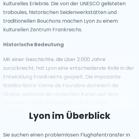
kulturelles Erlebnis. Die von der UNESCO gelisteten
traboules, historischen Seidenwerkstätten und
traditionellen Bouchons machen Lyon zu einem
kulturellen Zentrum Frankreichs.
Historische Bedeutung
Mit einer Geschichte, die über 2.000 Jahre
zurückreicht, hat Lyon eine entscheidende Rolle in der
Entwicklung Frankreichs gespielt. Die imposante
Basilika Notre-Dame de Fourvière dominiert die
Skyline, während die römischen Ruinen auf dem
Fourvière-Hügel die Besucher an die antike
Vergangenheit der Stadt erinnern. Lyons Bedeutung
Lyon im Überblick
als Zentrum des Handels, der Industrie und der
Gastronomie prägt weiterhin ihr lebendiges
Sie suchen einen problemlosen Flughafentransfer in
Gegenwart.