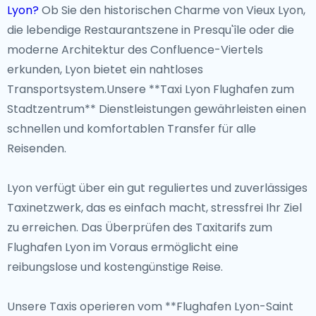
Lyon?
Ob Sie den historischen Charme von Vieux Lyon,
die lebendige Restaurantszene in Presqu'île oder die
Ikonoische Sehenswürdigkeiten
moderne Architektur des Confluence-Viertels
Vom lebhaften Viertel Presqu'île bis zu den
erkunden, Lyon bietet ein nahtloses
malerischen Ufern der Flüsse Rhône und Saône ist
Transportsystem.Unsere **Taxi Lyon Flughafen zum
Lyon voller Sehenswürdigkeiten, die man gesehen
Stadtzentrum** Dienstleistungen gewährleisten einen
haben muss. Der Parc de la Tête d'Or bietet einen
schnellen und komfortablen Transfer für alle
ruhigen Rückzugsort, während der belebte Place
Reisenden.
Bellecour als Herz der Stadt dient. Lyons Ruf als
kulinarische Hauptstadt Frankreichs zeigt sich in
Lyon verfügt über ein gut reguliertes und zuverlässiges
seinen mit Michelin-Sternen ausgezeichneten
Taxinetzwerk, das es einfach macht, stressfrei Ihr Ziel
Restaurants und traditionellen Bouchons.
zu erreichen. Das Überprüfen des
Taxitarifs zum
Flughafen Lyon
im Voraus ermöglicht eine
Abseits der ausgetretenen Pfade
reibungslose und kostengünstige Reise.
Für diejenigen, die einzigartige Erlebnisse suchen,
Unsere Taxis operieren vom **Flughafen Lyon-Saint
bietet Lyon verborgene Schätze, die darauf warten,