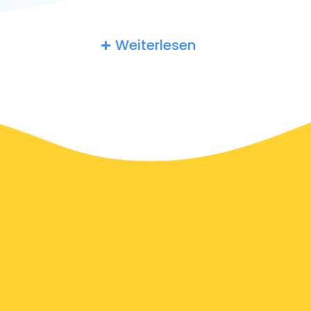
Mailand-Linate (LIN). Muss ich einem deutschen
Taxifahrer ein Trinkgeld geben? Die Taxifahrer in
Siniscola erwarten ein Trinkgeld von mindestens 10%.
Weiterlesen
Sie können den Tipp auch einfach abrunden, um Ihre
Wertschätzung zu zeigen.