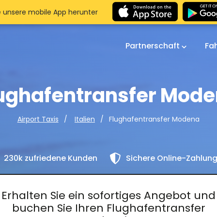
e unsere mobile App herunter
Partnerschaft
Fa
ughafentransfer Mod
Flughafentransfer Modena
Airport Taxis
Italien
230k zufriedene Kunden
Sichere Online-Zahlun
Erhalten Sie ein sofortiges Angebot und
buchen Sie Ihren Flughafentransfer