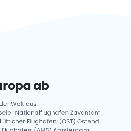
Europa ab
 der Welt aus
üsseler Nationalflughafen Zaventem,
Lütticher Flughafen, (OST) Ostend
g Flughafen, (AMS) Amsterdam