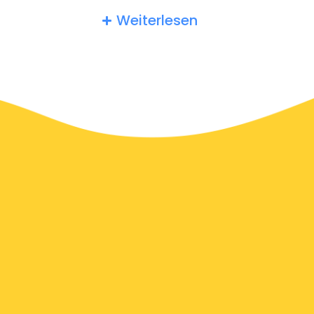
Amelia erwarten ein Trinkgeld von mindestens 10%. Sie
Weiterlesen
können den Tipp auch einfach abrunden, um Ihre
Wertschätzung zu zeigen.