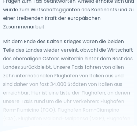
Fragen zum Taxi beantworten. Amelia erholte sich und
wurde zum Wirtschaftsgiganten des Kontinents und zu
einer treibenden Kraft der europäischen
Zusammenarbeit.
Mit dem Ende des Kalten Krieges waren die beiden
Teile des Landes wieder vereint, obwohl die Wirtschaft
des ehemaligen Ostens weiterhin hinter dem Rest des
Landes zurückbleibt. Unsere Taxis fahren von allen
zehn internationalen Flughäfen von Italien aus und
sind daher von fast 34.000 Städten von Italien aus
erreichbar. Hier ist eine Liste der Flughäfen, an denen
unsere Taxis rund um die Uhr verkehren: Flughafen
Rom-Fiumicino (FCO), Flughafen Rom-Ciampino
(CIA), Flughafen Mailand-Malpensa (MXP), Flughafen
Mailand-Linate (LIN). Muss ich einem deutschen
Taxifahrer ein Trinkgeld geben? Die Taxifahrer in