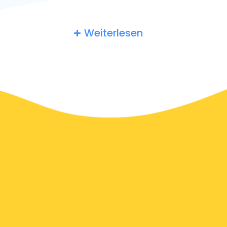
Mailand-Linate (LIN). Muss ich einem deutschen
Taxifahrer ein Trinkgeld geben? Die Taxifahrer in
Tolentino erwarten ein Trinkgeld von mindestens 10%.
Weiterlesen
Sie können den Tipp auch einfach abrunden, um Ihre
Wertschätzung zu zeigen.