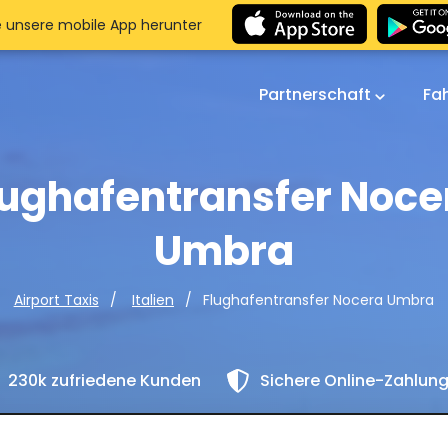
e unsere mobile App herunter
Partnerschaft
Fa
lughafentransfer Noce
Umbra
Flughafentransfer Nocera Umbra
Airport Taxis
Italien
230k zufriedene Kunden
Sichere Online-Zahlun