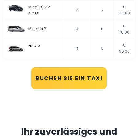
Mercedes V
€
7
7
class
130.00
€
Minibus B
8
8
70.00
€
Estate
4
3
55.00
BUCHEN SIE EIN TAXI
Ihr zuverlässiges und