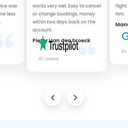
rvice was
works very wel. Easy to cancel
fligh
ne less
or change bookings, money
him.
.
within two days back on the
Man
account.
Pieter Van den broeck
84 
35 reviews