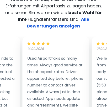
Erfahrungen mit Airporttaxis
zu sagen haben,
und sehen Sie, warum wir die
beste Wahl für
Ihre
Flughafentransfers sind!
Alle
Bewertungen anzeigen
14.02.2026
21.02.
ride to
Used AirportTaxis so many
We ha
rom the
times. Always good service at
from 
nctual
the cheapest rates. Driver
early
uested a
appointed day before , phone
our s
s
number to contact driver
(5:50
taking
available. Always just in time
place
t but
as asked. App needs update
alrea
s of
and refreshments, website
travel