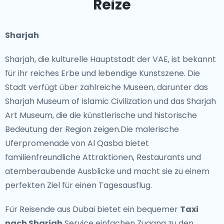
Reize
VAE haben sich auch als globaler Mittelpunkt für
Kunst und Innovation etabliert und veranstalten
Sharjah
Events wie Art Dubai und das Abu Dhabi Film Festival.
Sharjah, die kulturelle Hauptstadt der VAE, ist bekannt
Unglaubliche Attraktionen
für ihr reiches Erbe und lebendige Kunstszene. Die
Stadt verfügt über zahlreiche Museen, darunter das
Die VAE bieten eine Fülle von Attraktionen, die jeden
Sharjah Museum of Islamic Civilization und das Sharjah
Reisenden faszinieren. Der ikonische Burj Khalifa in
Art Museum, die die künstlerische und historische
Dubai bietet atemberaubende Ausblicke von seiner
Bedeutung der Region zeigen.Die malerische
Aussichtsplattform, während das Louvre Abu Dhabi
Uferpromenade von Al Qasba bietet
eine beeindruckende Sammlung von Kunst aus aller
familienfreundliche Attraktionen, Restaurants und
Welt präsentiert. Für Abenteuerlustige bieten die
atemberaubende Ausblicke und macht sie zu einem
weiten Wüsten Möglichkeiten zum Dünenfahren und
perfekten Ziel für einen Tagesausflug.
Kamelreiten, während die unberührten Strände
entlang des Arabischen Golfs zur Entspannung und
Für Reisende aus Dubai bietet ein bequemer
Taxi
Erholung einladen.
nach Sharjah
Service einfachen Zugang zu den