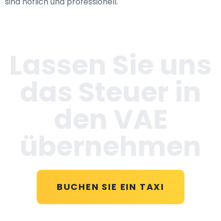
sind höflich und professionell.
Lassen Sie uns
das Steuer in
den VAE
übernehmen
BUCHEN SIE EIN TAXI