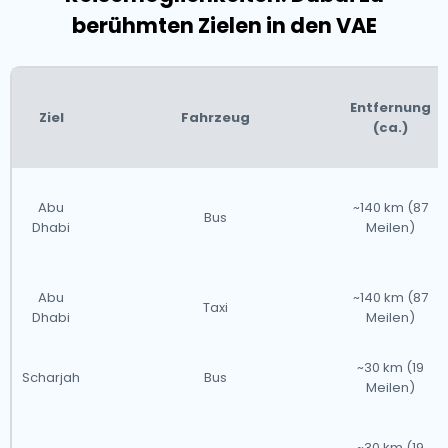
berühmten Zielen in den VAE
Vereinigte Arabische
Entfernung
Ziel
Fahrzeug
Emirate im Überblick
(ca.)
Sind Sie auf der Suche nach einem Flughafentaxi in
den
Abu
~140 km (87
Bus
VAE?
Bekannt für seine atemberaubende Architektur
Dhabi
Meilen)
und lebendige Kultur bietet die UAE einen gut
entwickelten Taxidienst, der einen einfachen Zugang
Abu
~140 km (87
zu allen wichtigen Flughäfen gewährleistet, auch
Taxi
Dhabi
Meilen)
kurzfristig. Wir empfehlen dringend, Ihren
Flughafentransfer online über unsere Website zu
~30 km (19
Scharjah
Bus
buchen, um ein reibungsloses und stressfreies
Meilen)
Reiseerlebnis zu gewährleisten.
~30 km (19