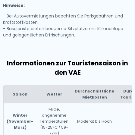
Hinweise:
- Bei Autovermietungen beachten Sie Parkgebühren und
Kraftstoffkosten.
- Busdienste bieten bequeme Sitzplätze mit Klimaanlage
und gelegentlichen Erfrischungen.
Informationen zur Touristensaison in
den VAE
Durchschnittliche
Durch
Saison
Wetter
Mietkosten
Touri
Milde,
Winter
angenehme
(November-
Temperaturen
Moderat bis Hoch
März)
(15-25°C / 59-
77°F)