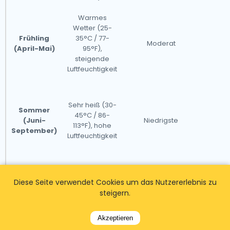
Warmes
Wetter (25-
Frühling
35°C / 77-
Moderat
(April-Mai)
95°F),
steigende
Luftfeuchtigkeit
Sehr heiß (30-
Sommer
45°C / 86-
(Juni-
Niedrigste
113°F), hohe
September)
Luftfeuchtigkeit
Diese Seite verwendet Cookies um das Nutzererlebnis zu
Abkühlende
Herbst
Temperaturen
steigern.
Mäßig
(Oktober)
(25-35°C / 77-
95°F)
Akzeptieren