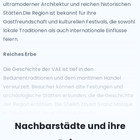
ultramoderner Architektur und reichen historischen
Stätten.Die Region ist bekannt für ihre
Gastfreundschaft und kulturellen Festivals, die sowohl
lokale Traditionen als auch internationale Einflüsse
feiern.
Reiches Erbe
Die Geschichte der VAE ist tief in den
Beduinentraditionen und dem maritimen Handel
verwurzelt. Besucher können alte Festungen und
archäologische Stätten erkunden, die die Geschichte
der Region erzählen. Die Sheikh Zayed Grand Mosque
in Abu Dhabi ist ein atemberaubendes
architektonisches Meisterwerk, das das Engagement
Nachbarstädte und ihre
der Nation für die Bewahrung ihrer kulturellen Identität
symbolisiert, während sie die Moderne umarmt. Die