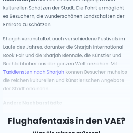
kulturellen Schätzen der Stadt. Die Fahrt ermöglicht
Erkundung jenseits der städtischen Zentren
es Besuchern, die wunderschönen Landschaften der
Um die ruhige Seite der VAE zu erleben, begeben Sie
Emirate zu schätzen.
sich in das Hajar-Gebirge oder die üppigen Oasen von
Sharjah veranstaltet auch verschiedene Festivals im
Al Ain. Die Ostküste, einschließlich Fujairah, bietet
Laufe des Jahres, darunter die Sharjah International
schöne Strände und Tauchplätze.Naturfreunde
Book Fair und die Sharjah Biennale, die Künstler und
werden die reiche Artenvielfalt im Mangroven-
Buchliebhaber aus der ganzen Welt anziehen. Mit
Nationalpark in Abu Dhabi zu schätzen wissen,
Taxidiensten nach Sharjah
können Besucher mühelos
während Kulturliebhaber die traditionellen Märkte
die reichen kulturellen und künstlerischen Angebote
(Souks) in Sharjah besuchen können.
der Stadt erkunden.
Für einen luxuriösen Rückzugsort sollten Sie in
Andere Nachbarstädte
Betracht ziehen, ein
Taxi von Dubai nach Abu Dhabi
zu nehmen. Die Hauptstadt beherbergt das prächtige
Jenseits von Sharjah bieten Städte wie Ajman und
Flughafentaxis in den VAE?
Emirates Palace Hotel und die atemberaubende
Fujairah ihre eigenen einzigartigen Attraktionen.
Saadiyat Island mit ihren schönen Stränden und