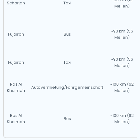
Scharjah
Taxi
Meilen)
In den VAE sind Taxidienste weit verbreitet, mit
zuverlässigen Optionen in Städten wie Dubai, Abu
Dhabi und Sharjah. Unsere Taxis fahren von allen
~90 km (56
wichtigen internationalen Flughäfen ab und machen
Fujairah
Bus
Meilen)
den Transport von fast 1.000 Standorten im ganzen
Land aus zugänglich.Unten finden Sie eine Liste der
~90 km (56
Flughäfen, an denen unsere Taxis rund um die Uhr
Fujairah
Taxi
Meilen)
verfügbar sind.
Ras Al
~100 km (62
Autovermietung/Fahrgemeinschaft
Khaimah
Meilen)
Ras Al
~100 km (62
Bus
Khaimah
Meilen)