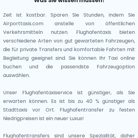
Was Sie wissen müssen!
Ajman ist bekannt für seine schönen Strände und das
kulturellen Einrichtungen. Ein Besuch in Abu Dhabi
Ajman Museum, das in einer Festung aus dem 18.
gewährt einen Einblick in das königliche Erbe der VAE
Zeit ist kostbar. Sparen Sie Stunden, indem Sie
Jahrhundert untergebracht ist. Fujairah, an der
und ihre modernen Ambitionen.
Airporttaxis.com anstelle von öffentlichen
Ostküste gelegen, ist berühmt für seine
Verkehrsmitteln nutzen. Flughafentaxis bieten
atemberaubenden Landschaften, darunter die Hajar-
Die VAE mit ihrer dynamischen Kultur,
verschiedene Arten von gut gewarteten Fahrzeugen,
Berge und makellose Strände, was es zu einem
bemerkenswerten Sehenswürdigkeiten und
die für private Transfers und komfortable Fahrten mit
Paradies für Outdoor-Enthusiasten macht.
natürlichen Schönheit sind ein Reiseziel, das
Begleitung geeignet sind. Sie können Ihr Taxi online
unvergessliche Erlebnisse verspricht. Ob beim
buchen und die passendste Fahrzeugoption
Jede dieser Nachbarstädte trägt zum vielfältigen
Genießen der traditionellen emiratischen Küche, beim
auswählen.
kulturellen und historischen Gefüge der VAE bei und
Erkunden moderner Kunst oder beim Genießen
bietet Reisenden die Möglichkeit, über die bekannten
aufregender Abenteuer, die VAE bieten eine
Unser Flughafentaxiservice ist günstiger, als Sie
Ziele hinaus zu erkunden.Ob Sie durch Kunstgalerien
einzigartige Reise.
erwarten können. Es ist bis zu 40 % günstiger als
schlendern oder die malerischen Ausblicke genießen,
Stadttaxis vor Ort. Flughafentransfer zu festen
die Städte der VAE bieten eine Vielzahl von
Niedrigpreisen ist ein neuer Luxus!
Erlebnissen, die jeden Besucher fesseln werden.
Flughafentransfers sind unsere Spezialität, daher