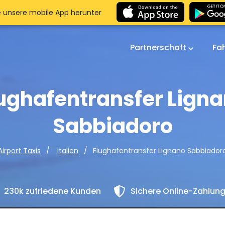
e unsere mobile App herunter
Partnerschaft
Fa
ughafentransfer Lign
Sabbiadoro
Flughafentransfer Lignano Sabbiador
Airport Taxis
Italien
230k zufriedene Kunden
Sichere Online-Zahlun