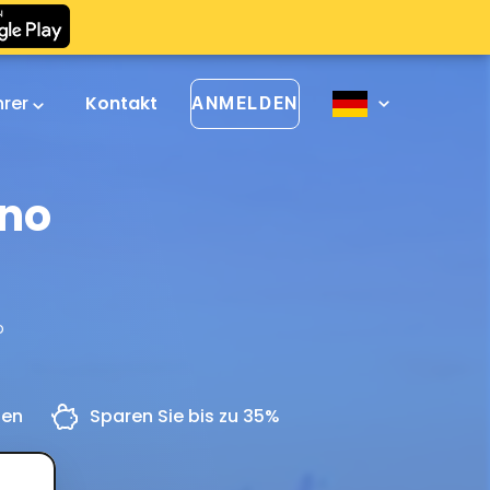
hrer
Kontakt
ANMELDEN
ano
o
gen
Sparen Sie bis zu 35%