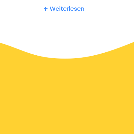
Aviano erwarten ein Trinkgeld von mindestens 10%. Sie
Weiterlesen
können den Tipp auch einfach abrunden, um Ihre
Wertschätzung zu zeigen.