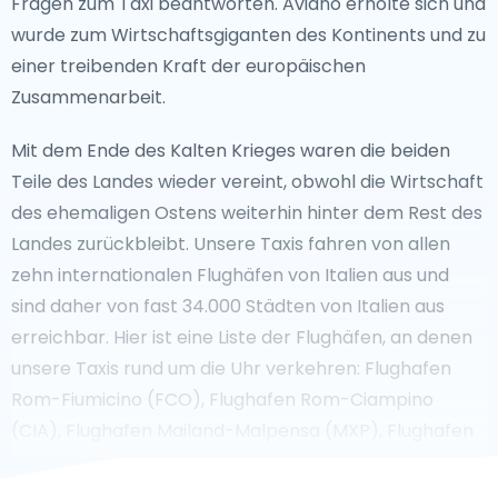
Fragen zum Taxi beantworten. Aviano erholte sich und
wurde zum Wirtschaftsgiganten des Kontinents und zu
einer treibenden Kraft der europäischen
Zusammenarbeit.
Mit dem Ende des Kalten Krieges waren die beiden
Teile des Landes wieder vereint, obwohl die Wirtschaft
des ehemaligen Ostens weiterhin hinter dem Rest des
Landes zurückbleibt. Unsere Taxis fahren von allen
zehn internationalen Flughäfen von Italien aus und
sind daher von fast 34.000 Städten von Italien aus
erreichbar. Hier ist eine Liste der Flughäfen, an denen
unsere Taxis rund um die Uhr verkehren: Flughafen
Rom-Fiumicino (FCO), Flughafen Rom-Ciampino
(CIA), Flughafen Mailand-Malpensa (MXP), Flughafen
Mailand-Linate (LIN). Muss ich einem deutschen
Taxifahrer ein Trinkgeld geben? Die Taxifahrer in