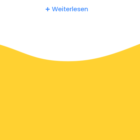
Velletri erwarten ein Trinkgeld von mindestens 10%. Sie
Weiterlesen
können den Tipp auch einfach abrunden, um Ihre
Wertschätzung zu zeigen.