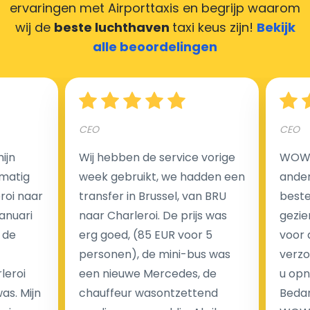
ervaringen met Airporttaxis
en begrijp waarom
maken door uw feedback achter te laten en wij
wij de
beste luchthaven
taxi keus zijn!
Bekijk
zorgen ervoor dat uw chauffeur deze krijgt.
alle beoordelingen
Hoeveel kost een luchthaven taxi transfer?
CEO
CEO
ijn
Wij hebben de service vorige
WOW I
Een van de meest aantrekkelijke voordelen van
matig
week gebruikt, we hadden een
ander
luchthaventaxi's is een vast tarief voor uw rit. In
eroi naar
transfer in Brussel, van BRU
beste 
tegenstelling tot traditionele taxi's met taxameter
Januari
naar Charleroi. De prijs was
gezie
brengen wij u geen extra kosten in rekening voor de
 de
erg goed, (85 EUR voor 5
voor 
nachtrit.
personen), de mini-bus was
verzo
We hebben geen ophaaltarief of extra kosten voor
leroi
een nieuwe Mercedes, de
u opn
wachttijd als uw vlucht vertraging heeft.
as. Mijn
chauffeur wasontzettend
Bedan