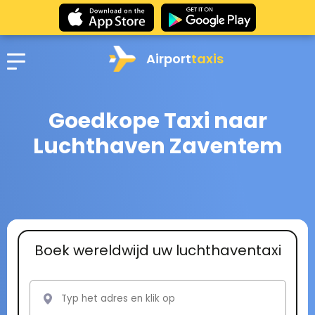
Airport
taxis
Goedkope Taxi naar
Luchthaven Zaventem
Boek wereldwijd uw luchthaventaxi